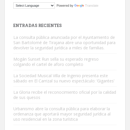
Gato manso encontrado
Powered by
Translate
Este gato macho ha aparecido en la calle hace menos de un mes,
es muy manso y extremadamente cari...
Leales.org » Gran Canaria
|
9.7.2025
ENTRADAS RECIENTES
La consulta pública anunciada por el Ayuntamiento de
San Bartolomé de Tirajana abre una oportunidad para
devolver la seguridad jurídica a miles de familias.
Mogán Sunset Run sella su esperado regreso
colgando el cartel de aforo completo
Adopción urgente
Busco adopción responsable para mi perra. Pastor alemán,
La Sociedad Musical Villa de Ingenio presenta este
sábado en El Carrizal su nuevo espectáculo: ‘Gigantes’
hembra, 4 años. Por motivos personales ...
Leales.org » Gran Canaria
|
6.7.2025
La Gloria recibe el reconocimiento oficial por la calidad
de sus quesos
Urbanismo abre la consulta pública para elaborar la
ordenanza que aportará mayor seguridad jurídica al
uso residencial en la zona turística