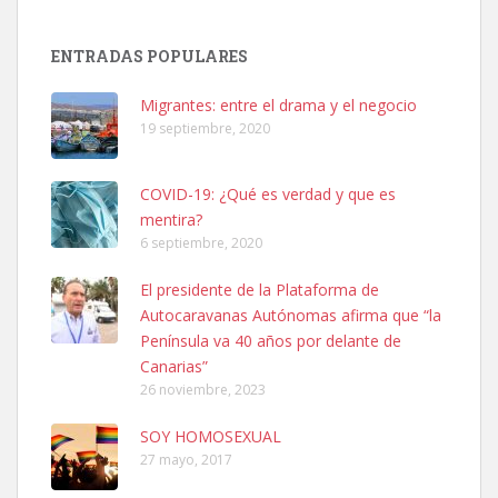
SHIBA PERDIDO AVDA JOSE MESA Y LOPEZ
PERRO MACHO RAZA SHIBA CON MICROCHIP PERDIDO HOY
ENTRADAS POPULARES
06/07/2025 ZONA MESA Y LOPEZ. ES MUY ASUSTADIZO
Leales.org » Gran Canaria
|
6.7.2025
Migrantes: entre el drama y el negocio
19 septiembre, 2020
COVID-19: ¿Qué es verdad y que es
mentira?
6 septiembre, 2020
Ninfa perdida
El presidente de la Plataforma de
El día 5 se los perdió una ninfa papillera, asustada tiene miedo a la
Autocaravanas Autónomas afirma que “la
calle, se perdió por la zon...
Península va 40 años por delante de
Leales.org » Gran Canaria
|
6.7.2025
Canarias”
26 noviembre, 2023
SOY HOMOSEXUAL
27 mayo, 2017