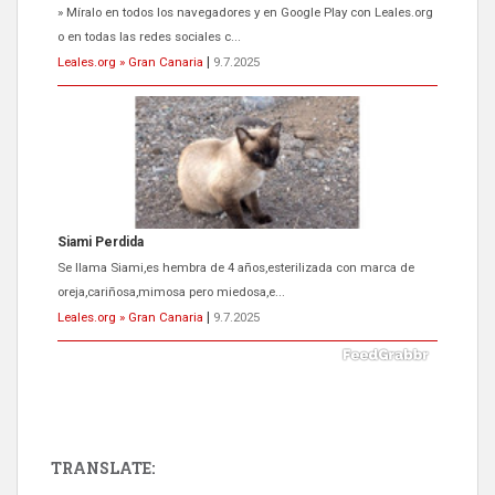
Se llama Siami,es hembra de 4 años,esterilizada con marca de
oreja,cariñosa,mimosa pero miedosa,e...
Leales.org » Gran Canaria
|
9.7.2025
ADOPCIÓN URGENTE GATA TEROR GRAN CANARIA
El ayuntamiento se va a llevar a Los Gatos callejeros de la zona los
próximos días, ella incluida...
Leales.org » Gran Canaria
|
9.7.2025
TRANSLATE: