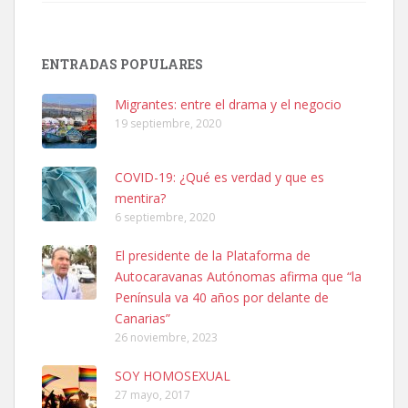
Adopción urgente
Busco adopción responsable para mi perra. Pastor alemán,
ENTRADAS POPULARES
hembra, 4 años. Por motivos personales ...
Leales.org » Gran Canaria
|
6.7.2025
Migrantes: entre el drama y el negocio
19 septiembre, 2020
COVID-19: ¿Qué es verdad y que es
mentira?
6 septiembre, 2020
SHIBA PERDIDO AVDA JOSE MESA Y LOPEZ
El presidente de la Plataforma de
PERRO MACHO RAZA SHIBA CON MICROCHIP PERDIDO HOY
Autocaravanas Autónomas afirma que “la
06/07/2025 ZONA MESA Y LOPEZ. ES MUY ASUSTADIZO
Península va 40 años por delante de
Leales.org » Gran Canaria
|
6.7.2025
Canarias”
26 noviembre, 2023
SOY HOMOSEXUAL
27 mayo, 2017