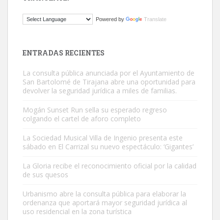
ADOPCIÓN URGENTE GATA TEROR GRAN CANARIA
Powered by
Translate
El ayuntamiento se va a llevar a Los Gatos callejeros de la zona los
próximos días, ella incluida...
Leales.org » Gran Canaria
|
9.7.2025
ENTRADAS RECIENTES
La consulta pública anunciada por el Ayuntamiento de
San Bartolomé de Tirajana abre una oportunidad para
devolver la seguridad jurídica a miles de familias.
Mogán Sunset Run sella su esperado regreso
colgando el cartel de aforo completo
Gato manso encontrado
Este gato macho ha aparecido en la calle hace menos de un mes,
La Sociedad Musical Villa de Ingenio presenta este
sábado en El Carrizal su nuevo espectáculo: ‘Gigantes’
es muy manso y extremadamente cari...
Leales.org » Gran Canaria
|
9.7.2025
La Gloria recibe el reconocimiento oficial por la calidad
de sus quesos
Urbanismo abre la consulta pública para elaborar la
ordenanza que aportará mayor seguridad jurídica al
uso residencial en la zona turística