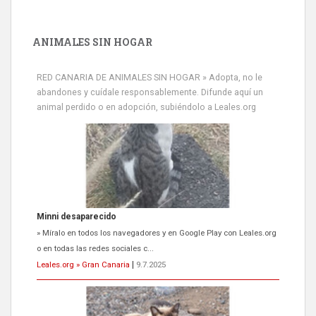
ANIMALES SIN HOGAR
RED CANARIA DE ANIMALES SIN HOGAR » Adopta, no le
abandones y cuídale responsablemente. Difunde aquí un
animal perdido o en adopción, subiéndolo a Leales.org
Siami Perdida
Se llama Siami,es hembra de 4 años,esterilizada con marca de
oreja,cariñosa,mimosa pero miedosa,e...
Leales.org » Gran Canaria
|
9.7.2025