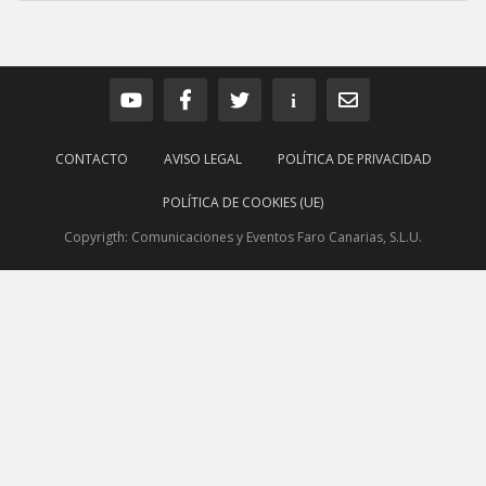
Gata joven encontrada
CONTACTO
AVISO LEGAL
POLÍTICA DE PRIVACIDAD
Gata joven encontrada en zona calle San Bernardo de Las Palmas
de Gran Canaria. Es una gata castr...
POLÍTICA DE COOKIES (UE)
Leales.org » Gran Canaria
|
4.7.2025
Copyrigth: Comunicaciones y Eventos Faro Canarias, S.L.U.
pulsar la foto
Se busca familia para Hugo, un perro de 4 años que por motivos
de vivienda no podemos seguir cuid...
Leales.org » Gran Canaria
|
4.7.2025