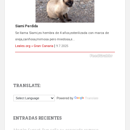
ADOPCIÓN URGENTE GATA TEROR GRAN CANARIA
El ayuntamiento se va a llevar a Los Gatos callejeros de la zona los
próximos días, ella incluida...
Leales.org » Gran Canaria
|
9.7.2025
TRANSLATE:
Gato manso encontrado
Powered by
Translate
Este gato macho ha aparecido en la calle hace menos de un mes,
es muy manso y extremadamente cari...
Leales.org » Gran Canaria
|
9.7.2025
ENTRADAS RECIENTES
Mogán Sunset Run sella su esperado regreso