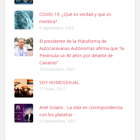
COVID-19: ¿Qué es verdad y que es
mentira?
6 septiembre, 2020
Ninfa perdida
El presidente de la Plataforma de
El día 5 se los perdió una ninfa papillera, asustada tiene miedo a la
Autocaravanas Autónomas afirma que “la
calle, se perdió por la zon...
Península va 40 años por delante de
Leales.org » Gran Canaria
|
6.7.2025
Canarias”
26 noviembre, 2023
SOY HOMOSEXUAL
27 mayo, 2017
Ariel Solano : La vida en correspondencia
Adopcion
con los planetas
Busco casa de acogida para mi perrita ya que por temas de trabajo
13 septiembre, 2017
no la puedo tener. Solo gente r...
Leales.org » Gran Canaria
|
4.7.2025