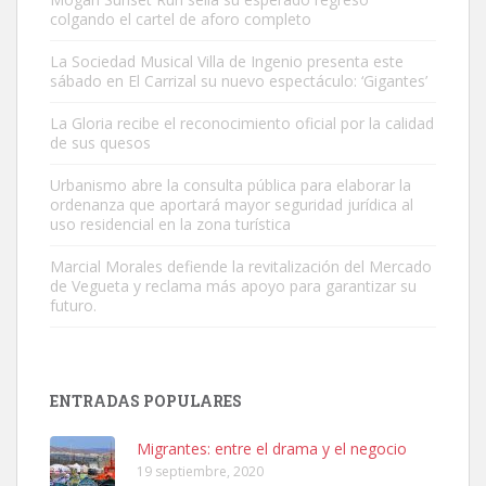
colgando el cartel de aforo completo
La Sociedad Musical Villa de Ingenio presenta este
sábado en El Carrizal su nuevo espectáculo: ‘Gigantes’
Adopción urgente
La Gloria recibe el reconocimiento oficial por la calidad
Busco adopción responsable para mi perra. Pastor alemán,
de sus quesos
hembra, 4 años. Por motivos personales ...
Urbanismo abre la consulta pública para elaborar la
Leales.org » Gran Canaria
|
6.7.2025
ordenanza que aportará mayor seguridad jurídica al
uso residencial en la zona turística
Marcial Morales defiende la revitalización del Mercado
de Vegueta y reclama más apoyo para garantizar su
futuro.
SHIBA PERDIDO AVDA JOSE MESA Y LOPEZ
PERRO MACHO RAZA SHIBA CON MICROCHIP PERDIDO HOY
ENTRADAS POPULARES
06/07/2025 ZONA MESA Y LOPEZ. ES MUY ASUSTADIZO
Leales.org » Gran Canaria
|
6.7.2025
Migrantes: entre el drama y el negocio
19 septiembre, 2020