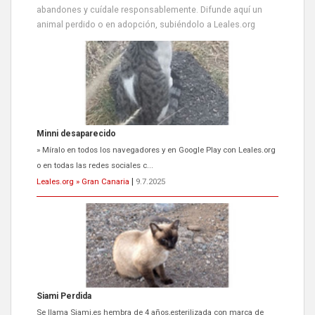
abandones y cuídale responsablemente. Difunde aquí un
animal perdido o en adopción, subiéndolo a Leales.org
Siami Perdida
Se llama Siami,es hembra de 4 años,esterilizada con marca de
oreja,cariñosa,mimosa pero miedosa,e...
Leales.org » Gran Canaria
|
9.7.2025
ADOPCIÓN URGENTE GATA TEROR GRAN CANARIA
El ayuntamiento se va a llevar a Los Gatos callejeros de la zona los