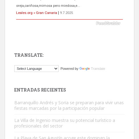
próximos días, ella incluida...
Leales.org » Gran Canaria
|
9.7.2025
TRANSLATE:
Gato manso encontrado
Powered by
Translate
Este gato macho ha aparecido en la calle hace menos de un mes,
es muy manso y extremadamente cari...
Leales.org » Gran Canaria
|
9.7.2025
ENTRADAS RECIENTES
Barranquillo Andrés y Soria se preparan para vivir unas
fiestas marcadas por la participación popular
La Villa de Ingenio muestra su potencial turístico a
profesionales del sector
Adopción urgente
La Playa de San Agustín acoge este domingo la