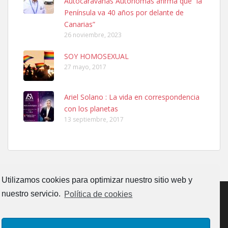
Autocaravanas Autónomas afirma que “la
Ninfa perdida
Península va 40 años por delante de
El día 5 se los perdió una ninfa papillera, asustada tiene miedo a la
Canarias”
calle, se perdió por la zon...
26 noviembre, 2023
Leales.org » Gran Canaria
|
6.7.2025
SOY HOMOSEXUAL
27 mayo, 2017
Ariel Solano : La vida en correspondencia
con los planetas
Adopcion
13 septiembre, 2017
Busco casa de acogida para mi perrita ya que por temas de trabajo
no la puedo tener. Solo gente r...
Leales.org » Gran Canaria
|
4.7.2025
Utilizamos cookies para optimizar nuestro sitio web y
nuestro servicio.
Política de cookies
CONTACTO
AVISO LEGAL
POLÍTICA DE PRIVACIDAD