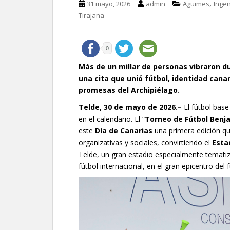
,
31 mayo, 2026
admin
Agüimes
Inge
Tirajana
0
Más de un millar de personas vibraron du
una cita que unió fútbol, identidad cana
promesas del Archipiélago.
Telde, 30 de mayo de 2026.–
El fútbol bas
en el calendario. El “
Torneo de Fútbol Benja
este
Día de Canarias
una primera edición qu
organizativas y sociales, convirtiendo el
Esta
Telde, un gran estadio especialmente temati
fútbol internacional, en el gran epicentro del