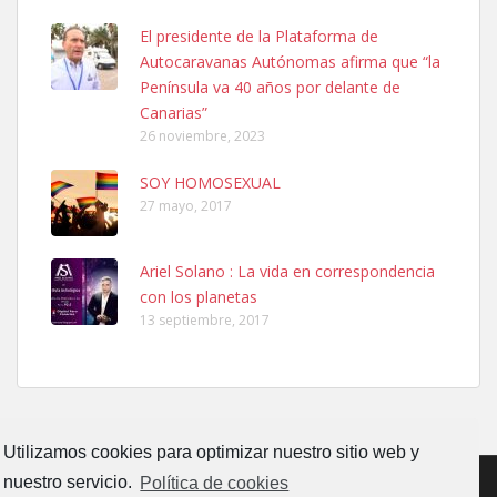
El presidente de la Plataforma de
Autocaravanas Autónomas afirma que “la
SHIBA PERDIDO AVDA JOSE MESA Y LOPEZ
Península va 40 años por delante de
PERRO MACHO RAZA SHIBA CON MICROCHIP PERDIDO HOY
Canarias”
06/07/2025 ZONA MESA Y LOPEZ. ES MUY ASUSTADIZO
26 noviembre, 2023
Leales.org » Gran Canaria
|
6.7.2025
SOY HOMOSEXUAL
27 mayo, 2017
Ariel Solano : La vida en correspondencia
con los planetas
Ninfa perdida
13 septiembre, 2017
El día 5 se los perdió una ninfa papillera, asustada tiene miedo a la
calle, se perdió por la zon...
Leales.org » Gran Canaria
|
6.7.2025
Utilizamos cookies para optimizar nuestro sitio web y
nuestro servicio.
Política de cookies