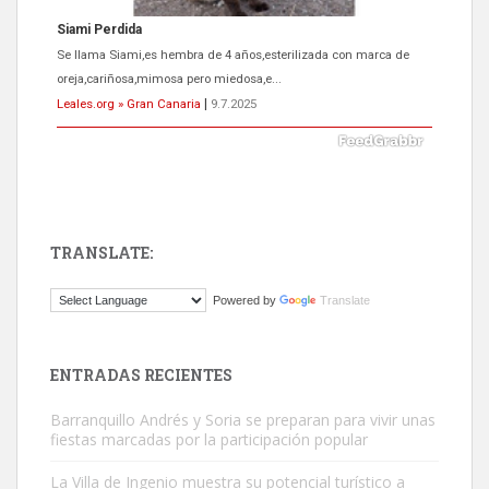
Siami Perdida
Se llama Siami,es hembra de 4 años,esterilizada con marca de
oreja,cariñosa,mimosa pero miedosa,e...
Leales.org » Gran Canaria
|
9.7.2025
TRANSLATE:
ADOPCIÓN URGENTE GATA TEROR GRAN CANARIA
Powered by
Translate
El ayuntamiento se va a llevar a Los Gatos callejeros de la zona los
próximos días, ella incluida...
Leales.org » Gran Canaria
|
9.7.2025
ENTRADAS RECIENTES
Barranquillo Andrés y Soria se preparan para vivir unas
fiestas marcadas por la participación popular
La Villa de Ingenio muestra su potencial turístico a