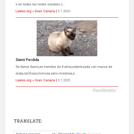
oreja,cariñosa,mimosa pero miedosa,e...
Leales.org » Gran Canaria
|
9.7.2025
ADOPCIÓN URGENTE GATA TEROR GRAN CANARIA
El ayuntamiento se va a llevar a Los Gatos callejeros de la zona los
próximos días, ella incluida...
Leales.org » Gran Canaria
|
9.7.2025
TRANSLATE:
Gato manso encontrado