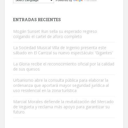
Powered by
Translate
Este gato macho ha aparecido en la calle hace menos de un mes,
es muy manso y extremadamente cari...
Leales.org » Gran Canaria
|
9.7.2025
ENTRADAS RECIENTES
Mogán Sunset Run sella su esperado regreso
colgando el cartel de aforo completo
La Sociedad Musical Villa de Ingenio presenta este
sábado en El Carrizal su nuevo espectáculo: ‘Gigantes’
Adopción urgente
La Gloria recibe el reconocimiento oficial por la calidad
Busco adopción responsable para mi perra. Pastor alemán,
de sus quesos
hembra, 4 años. Por motivos personales ...
Urbanismo abre la consulta pública para elaborar la
Leales.org » Gran Canaria
|
6.7.2025
ordenanza que aportará mayor seguridad jurídica al
uso residencial en la zona turística
Marcial Morales defiende la revitalización del Mercado
de Vegueta y reclama más apoyo para garantizar su
futuro.
SHIBA PERDIDO AVDA JOSE MESA Y LOPEZ