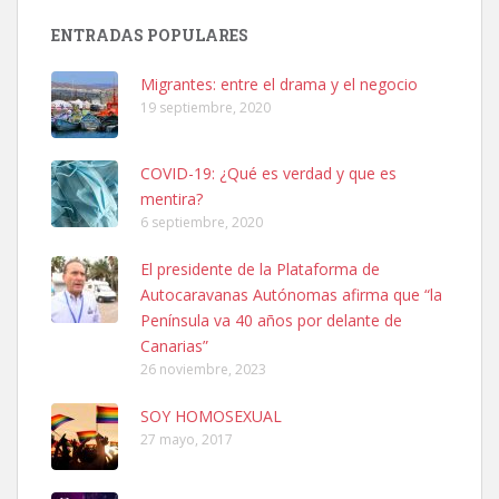
PERRO MACHO RAZA SHIBA CON MICROCHIP PERDIDO HOY
ENTRADAS POPULARES
06/07/2025 ZONA MESA Y LOPEZ. ES MUY ASUSTADIZO
Leales.org » Gran Canaria
|
6.7.2025
Migrantes: entre el drama y el negocio
19 septiembre, 2020
COVID-19: ¿Qué es verdad y que es
mentira?
6 septiembre, 2020
Ninfa perdida
El presidente de la Plataforma de
El día 5 se los perdió una ninfa papillera, asustada tiene miedo a la
Autocaravanas Autónomas afirma que “la
calle, se perdió por la zon...
Península va 40 años por delante de
Leales.org » Gran Canaria
|
6.7.2025
Canarias”
26 noviembre, 2023
SOY HOMOSEXUAL
27 mayo, 2017