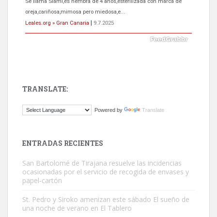
El ayuntamiento se va a llevar a Los Gatos callejeros de la zona los
próximos días, ella incluida...
Leales.org » Gran Canaria
|
9.7.2025
TRANSLATE:
Gato manso encontrado
Powered by
Translate
Este gato macho ha aparecido en la calle hace menos de un mes,
es muy manso y extremadamente cari...
Leales.org » Gran Canaria
|
9.7.2025
ENTRADAS RECIENTES
San Bartolomé de Tirajana resuelve las incidencias
ocasionadas por el servicio de recogida de envases y
papel-cartón
St. Pedro y Siroko amenizan este sábado El sueño de
una noche de verano en El Tablero
Adopción urgente