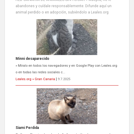
abandones y cuídale responsablemente. Difunde aquí un
animal perdido o en adopción, subiéndolo a Leales.org
Siami Perdida
Se llama Siami,es hembra de 4 años,esterilizada con marca de
oreja,cariñosa,mimosa pero miedosa,e...
Leales.org » Gran Canaria
|
9.7.2025
ADOPCIÓN URGENTE GATA TEROR GRAN CANARIA