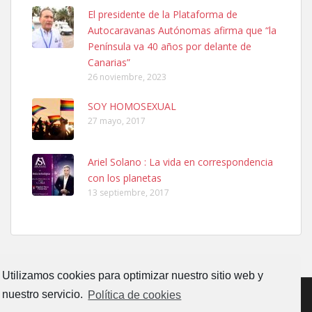
Ninfa perdida
El presidente de la Plataforma de
El día 5 se los perdió una ninfa papillera, asustada tiene miedo a la
Autocaravanas Autónomas afirma que “la
calle, se perdió por la zon...
Península va 40 años por delante de
Leales.org » Gran Canaria
|
6.7.2025
Canarias”
26 noviembre, 2023
SOY HOMOSEXUAL
27 mayo, 2017
Ariel Solano : La vida en correspondencia
Adopcion
con los planetas
Busco casa de acogida para mi perrita ya que por temas de trabajo
13 septiembre, 2017
no la puedo tener. Solo gente r...
Leales.org » Gran Canaria
|
4.7.2025
Utilizamos cookies para optimizar nuestro sitio web y
nuestro servicio.
Política de cookies