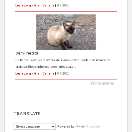
Leales.org » Gran Canaria
|
9.7.2025
ADOPCIÓN URGENTE GATA TEROR GRAN CANARIA
El ayuntamiento se va a llevar a Los Gatos callejeros de la zona los
próximos días, ella incluida...
Leales.org » Gran Canaria
|
9.7.2025
TRANSLATE:
Gato manso encontrado
Powered by
Translate
Este gato macho ha aparecido en la calle hace menos de un mes,