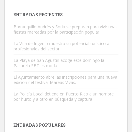
es muy manso y extremadamente cari...
Leales.org » Gran Canaria
|
9.7.2025
ENTRADAS RECIENTES
Barranquillo Andrés y Soria se preparan para vivir unas
fiestas marcadas por la participación popular
La Villa de Ingenio muestra su potencial turístico a
profesionales del sector
Adopción urgente
La Playa de San Agustín acoge este domingo la
Busco adopción responsable para mi perra. Pastor alemán,
Pasarela SBT es moda
hembra, 4 años. Por motivos personales ...
El Ayuntamiento abre las inscripciones para una nueva
Leales.org » Gran Canaria
|
6.7.2025
edición del festival Mareas Vivas.
La Policía Local detiene en Puerto Rico a un hombre
por hurto y a otro en búsqueda y captura
ENTRADAS POPULARES
SHIBA PERDIDO AVDA JOSE MESA Y LOPEZ