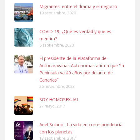
PERRO MACHO RAZA SHIBA CON MICROCHIP PERDIDO HOY
Migrantes: entre el drama y el negocio
06/07/2025 ZONA MESA Y LOPEZ. ES MUY ASUSTADIZO
19 septiembre, 2020
Leales.org » Gran Canaria
|
6.7.2025
COVID-19: ¿Qué es verdad y que es
mentira?
6 septiembre, 2020
El presidente de la Plataforma de
Autocaravanas Autónomas afirma que “la
Ninfa perdida
Península va 40 años por delante de
El día 5 se los perdió una ninfa papillera, asustada tiene miedo a la
Canarias”
calle, se perdió por la zon...
26 noviembre, 2023
Leales.org » Gran Canaria
|
6.7.2025
SOY HOMOSEXUAL
27 mayo, 2017
Ariel Solano : La vida en correspondencia
con los planetas
Adopcion
13 septiembre, 2017