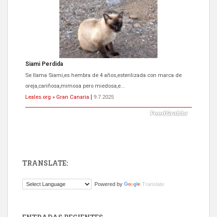
Siami Perdida
Se llama Siami,es hembra de 4 años,esterilizada con marca de
oreja,cariñosa,mimosa pero miedosa,e...
Leales.org » Gran Canaria
|
9.7.2025
TRANSLATE:
ADOPCIÓN URGENTE GATA TEROR GRAN CANARIA
Powered by
Translate
El ayuntamiento se va a llevar a Los Gatos callejeros de la zona los
próximos días, ella incluida...
Leales.org » Gran Canaria
|
9.7.2025