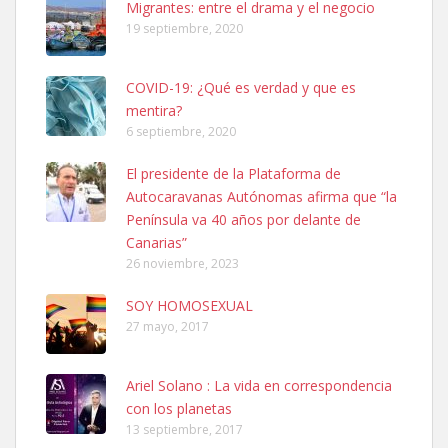
Migrantes: entre el drama y el negocio
19 septiembre, 2020
COVID-19: ¿Qué es verdad y que es
mentira?
6 septiembre, 2020
SHIBA PERDIDO AVDA JOSE MESA Y LOPEZ
El presidente de la Plataforma de
PERRO MACHO RAZA SHIBA CON MICROCHIP PERDIDO HOY
Autocaravanas Autónomas afirma que “la
06/07/2025 ZONA MESA Y LOPEZ. ES MUY ASUSTADIZO
Península va 40 años por delante de
Leales.org » Gran Canaria
|
6.7.2025
Canarias”
26 noviembre, 2023
SOY HOMOSEXUAL
27 mayo, 2017
Ariel Solano : La vida en correspondencia
Ninfa perdida
con los planetas
El día 5 se los perdió una ninfa papillera, asustada tiene miedo a la
13 septiembre, 2017
calle, se perdió por la zon...