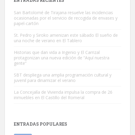
ENTRADAS RECIENTES
San Bartolomé de Tirajana resuelve las incidencias
ocasionadas por el servicio de recogida de envases y
papel-cartón
St. Pedro y Siroko amenizan este sábado El sueño de
una noche de verano en El Tablero
Gato manso encontrado
Este gato macho ha aparecido en la calle hace menos de un mes,
Historias que dan vida a Ingenio y El Carrizal
protagonizan una nueva edición de “Aquí nuestra
es muy manso y extremadamente cari...
gente”
Leales.org » Gran Canaria
|
9.7.2025
SBT despliega una amplia programación cultural y
juvenil para dinamizar el verano
La Concejalía de Vivienda impulsa la compra de 26
inmuebles en El Castillo del Romeral
Adopción urgente
Busco adopción responsable para mi perra. Pastor alemán,
ENTRADAS POPULARES
hembra, 4 años. Por motivos personales ...
Leales.org » Gran Canaria
|
6.7.2025