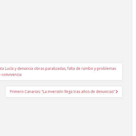
ta Lucía y denuncia obras paralizadas, falta de rumbo y problemas
 convivencia
Primero Canarias: “La inversión llega tras años de denuncias”