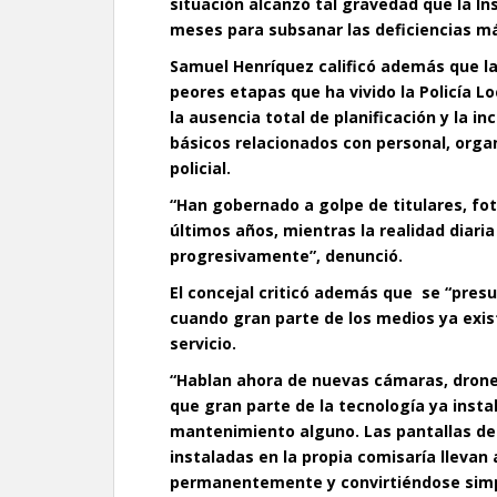
situación alcanzó tal gravedad que la I
meses para subsanar las deficiencias má
Samuel Henríquez calificó además que la
peores etapas que ha vivido la Policía L
la ausencia total de planificación y la 
básicos relacionados con personal, orga
policial.
“Han gobernado a golpe de titulares, fot
últimos años, mientras la realidad diaria
progresivamente”, denunció.
El concejal criticó además que se “pres
cuando gran parte de los medios ya exi
servicio.
“Hablan ahora de nuevas cámaras, drones
que gran parte de la tecnología ya insta
mantenimiento alguno. Las pantallas de 
instaladas en la propia comisaría lleva
permanentemente y convirtiéndose simp