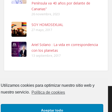
Península va 40 años por delante de
Leales.org » Gran Canaria
|
6.7.2025
Canarias”
26 noviembre, 2023
SOY HOMOSEXUAL
27 mayo, 2017
Ariel Solano : La vida en correspondencia
Ninfa perdida
con los planetas
El día 5 se los perdió una ninfa papillera, asustada tiene miedo a la
13 septiembre, 2017
calle, se perdió por la zon...
Leales.org » Gran Canaria
|
6.7.2025
Utilizamos cookies para optimizar nuestro sitio web y
nuestro servicio.
Política de cookies
Adopcion
CONTACTO
AVISO LEGAL
POLÍTICA DE PRIVACIDAD
Busco casa de acogida para mi perrita ya que por temas de trabajo
Aceptar todo