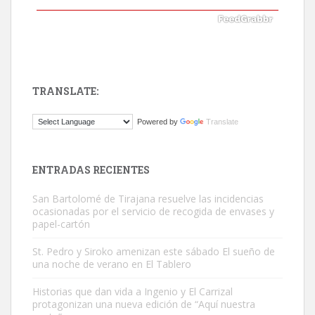
TRANSLATE:
ADOPCIÓN URGENTE GATA TEROR GRAN CANARIA
Powered by
Translate
El ayuntamiento se va a llevar a Los Gatos callejeros de la zona los
próximos días, ella incluida...
Leales.org » Gran Canaria
|
9.7.2025
ENTRADAS RECIENTES
San Bartolomé de Tirajana resuelve las incidencias
ocasionadas por el servicio de recogida de envases y
papel-cartón
St. Pedro y Siroko amenizan este sábado El sueño de
una noche de verano en El Tablero
Gato manso encontrado
Este gato macho ha aparecido en la calle hace menos de un mes,
Historias que dan vida a Ingenio y El Carrizal
protagonizan una nueva edición de “Aquí nuestra
es muy manso y extremadamente cari...