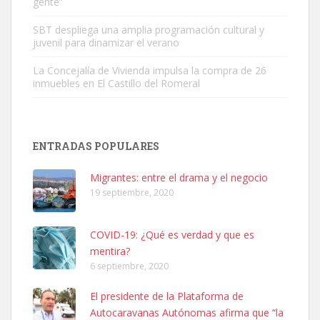
gente”
Leales.org » Gran Canaria
|
9.7.2025
SBT despliega una amplia programación cultural y
juvenil para dinamizar el verano
La Concejalía de Vivienda impulsa la compra de 26
inmuebles en El Castillo del Romeral
Adopción urgente
Busco adopción responsable para mi perra. Pastor alemán,
ENTRADAS POPULARES
hembra, 4 años. Por motivos personales ...
Leales.org » Gran Canaria
|
6.7.2025
Migrantes: entre el drama y el negocio
19 septiembre, 2020
COVID-19: ¿Qué es verdad y que es
mentira?
6 septiembre, 2020
SHIBA PERDIDO AVDA JOSE MESA Y LOPEZ
El presidente de la Plataforma de
PERRO MACHO RAZA SHIBA CON MICROCHIP PERDIDO HOY
Autocaravanas Autónomas afirma que “la
06/07/2025 ZONA MESA Y LOPEZ. ES MUY ASUSTADIZO