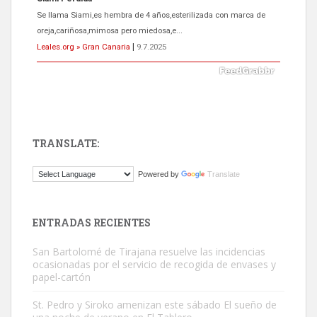
El ayuntamiento se va a llevar a Los Gatos callejeros de la zona los
próximos días, ella incluida...
Leales.org » Gran Canaria
|
9.7.2025
TRANSLATE:
Gato manso encontrado
Powered by
Translate
Este gato macho ha aparecido en la calle hace menos de un mes,
es muy manso y extremadamente cari...
Leales.org » Gran Canaria
|
9.7.2025
ENTRADAS RECIENTES
San Bartolomé de Tirajana resuelve las incidencias
ocasionadas por el servicio de recogida de envases y
papel-cartón
St. Pedro y Siroko amenizan este sábado El sueño de