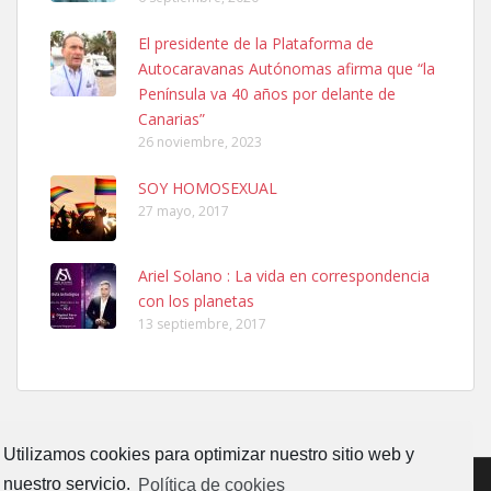
Ninfa perdida
El presidente de la Plataforma de
El día 5 se los perdió una ninfa papillera, asustada tiene miedo a la
Autocaravanas Autónomas afirma que “la
calle, se perdió por la zon...
Península va 40 años por delante de
Leales.org » Gran Canaria
|
6.7.2025
Canarias”
26 noviembre, 2023
SOY HOMOSEXUAL
27 mayo, 2017
Ariel Solano : La vida en correspondencia
Adopcion
con los planetas
Busco casa de acogida para mi perrita ya que por temas de trabajo
13 septiembre, 2017
no la puedo tener. Solo gente r...
Leales.org » Gran Canaria
|
4.7.2025
Utilizamos cookies para optimizar nuestro sitio web y
nuestro servicio.
Política de cookies