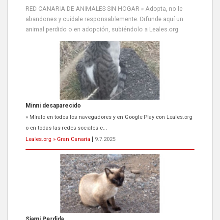
RED CANARIA DE ANIMALES SIN HOGAR » Adopta, no le
abandones y cuídale responsablemente. Difunde aquí un
animal perdido o en adopción, subiéndolo a Leales.org
Siami Perdida
Se llama Siami,es hembra de 4 años,esterilizada con marca de
oreja,cariñosa,mimosa pero miedosa,e...
Leales.org » Gran Canaria
|
9.7.2025
ADOPCIÓN URGENTE GATA TEROR GRAN CANARIA