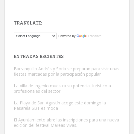
TRANSLATE:
Gato manso encontrado
Powered by
Translate
Este gato macho ha aparecido en la calle hace menos de un mes,
es muy manso y extremadamente cari...
Leales.org » Gran Canaria
|
9.7.2025
ENTRADAS RECIENTES
Barranquillo Andrés y Soria se preparan para vivir unas
fiestas marcadas por la participación popular
La Villa de Ingenio muestra su potencial turístico a
profesionales del sector
Adopción urgente
La Playa de San Agustín acoge este domingo la
Busco adopción responsable para mi perra. Pastor alemán,
Pasarela SBT es moda
hembra, 4 años. Por motivos personales ...
El Ayuntamiento abre las inscripciones para una nueva
Leales.org » Gran Canaria
|
6.7.2025
edición del festival Mareas Vivas.