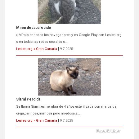
Siami Perdida
Se llama Siami,es hembra de 4 años,esterilizada con marca de
oreja,cariñosa,mimosa pero miedosa,e...
Leales.org » Gran Canaria
|
9.7.2025
ADOPCIÓN URGENTE GATA TEROR GRAN CANARIA
El ayuntamiento se va a llevar a Los Gatos callejeros de la zona los
próximos días, ella incluida...
Leales.org » Gran Canaria
|
9.7.2025