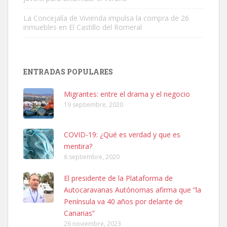
La Concejalía de Vivienda impulsa la compra de 26
inmuebles en El Castillo del Romeral
Adopción urgente
Busco adopción responsable para mi perra. Pastor alemán,
ENTRADAS POPULARES
hembra, 4 años. Por motivos personales ...
Leales.org » Gran Canaria
|
6.7.2025
Migrantes: entre el drama y el negocio
19 septiembre, 2020
COVID-19: ¿Qué es verdad y que es
mentira?
6 septiembre, 2020
SHIBA PERDIDO AVDA JOSE MESA Y LOPEZ
El presidente de la Plataforma de
PERRO MACHO RAZA SHIBA CON MICROCHIP PERDIDO HOY
Autocaravanas Autónomas afirma que “la
06/07/2025 ZONA MESA Y LOPEZ. ES MUY ASUSTADIZO
Península va 40 años por delante de
Leales.org » Gran Canaria
|
6.7.2025
Canarias”
26 noviembre, 2023