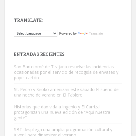
TRANSLATE:
ADOPCIÓN URGENTE GATA TEROR GRAN CANARIA
Powered by
Translate
El ayuntamiento se va a llevar a Los Gatos callejeros de la zona los
próximos días, ella incluida...
Leales.org » Gran Canaria
|
9.7.2025
ENTRADAS RECIENTES
San Bartolomé de Tirajana resuelve las incidencias
ocasionadas por el servicio de recogida de envases y
papel-cartón
St. Pedro y Siroko amenizan este sábado El sueño de
una noche de verano en El Tablero
Gato manso encontrado
Este gato macho ha aparecido en la calle hace menos de un mes,
Historias que dan vida a Ingenio y El Carrizal
protagonizan una nueva edición de “Aquí nuestra
es muy manso y extremadamente cari...
gente”
Leales.org » Gran Canaria
|
9.7.2025
SBT despliega una amplia programación cultural y
juvenil para dinamizar el verano