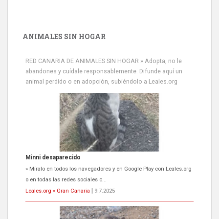
ANIMALES SIN HOGAR
RED CANARIA DE ANIMALES SIN HOGAR » Adopta, no le
abandones y cuídale responsablemente. Difunde aquí un
animal perdido o en adopción, subiéndolo a Leales.org
Siami Perdida
Se llama Siami,es hembra de 4 años,esterilizada con marca de
oreja,cariñosa,mimosa pero miedosa,e...
Leales.org » Gran Canaria
|
9.7.2025