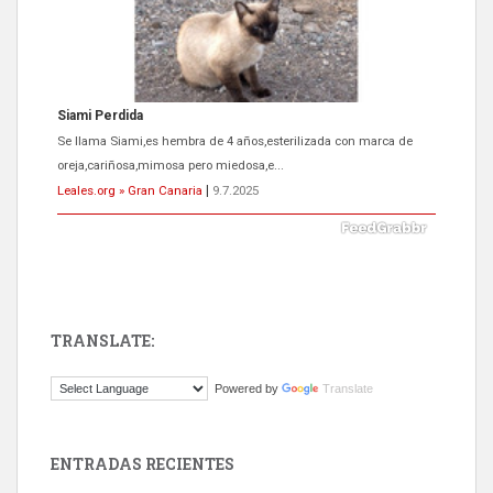
ADOPCIÓN URGENTE GATA TEROR GRAN CANARIA
El ayuntamiento se va a llevar a Los Gatos callejeros de la zona los
próximos días, ella incluida...
Leales.org » Gran Canaria
|
9.7.2025
TRANSLATE:
Gato manso encontrado
Powered by
Translate
Este gato macho ha aparecido en la calle hace menos de un mes,
es muy manso y extremadamente cari...
Leales.org » Gran Canaria
|
9.7.2025
ENTRADAS RECIENTES