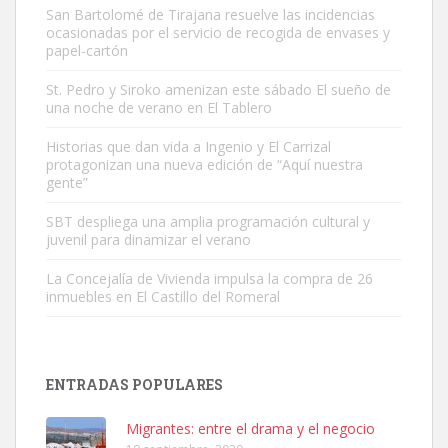
San Bartolomé de Tirajana resuelve las incidencias
ocasionadas por el servicio de recogida de envases y
papel-cartón
St. Pedro y Siroko amenizan este sábado El sueño de
una noche de verano en El Tablero
Adopción urgente
Busco adopción responsable para mi perra. Pastor alemán,
Historias que dan vida a Ingenio y El Carrizal
protagonizan una nueva edición de “Aquí nuestra
hembra, 4 años. Por motivos personales ...
gente”
Leales.org » Gran Canaria
|
6.7.2025
SBT despliega una amplia programación cultural y
juvenil para dinamizar el verano
La Concejalía de Vivienda impulsa la compra de 26
inmuebles en El Castillo del Romeral
SHIBA PERDIDO AVDA JOSE MESA Y LOPEZ
PERRO MACHO RAZA SHIBA CON MICROCHIP PERDIDO HOY
ENTRADAS POPULARES
06/07/2025 ZONA MESA Y LOPEZ. ES MUY ASUSTADIZO
Leales.org » Gran Canaria
|
6.7.2025
Migrantes: entre el drama y el negocio