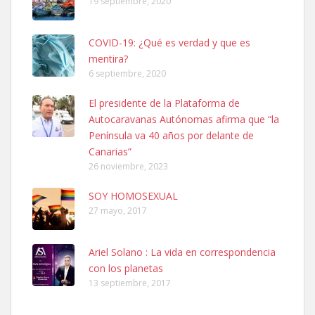
19 septiembre, 2020
COVID-19: ¿Qué es verdad y que es
mentira?
6 septiembre, 2020
Ninfa perdida
El presidente de la Plataforma de
El día 5 se los perdió una ninfa papillera, asustada tiene miedo a la
Autocaravanas Autónomas afirma que “la
calle, se perdió por la zon...
Península va 40 años por delante de
Leales.org » Gran Canaria
|
6.7.2025
Canarias”
26 noviembre, 2023
SOY HOMOSEXUAL
27 mayo, 2017
Ariel Solano : La vida en correspondencia
Adopcion
con los planetas
Busco casa de acogida para mi perrita ya que por temas de trabajo
13 septiembre, 2017
no la puedo tener. Solo gente r...
Leales.org » Gran Canaria
|
4.7.2025