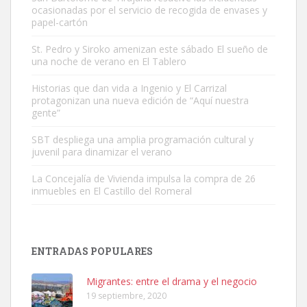
ocasionadas por el servicio de recogida de envases y
papel-cartón
St. Pedro y Siroko amenizan este sábado El sueño de
una noche de verano en El Tablero
Adopción urgente
Busco adopción responsable para mi perra. Pastor alemán,
Historias que dan vida a Ingenio y El Carrizal
protagonizan una nueva edición de “Aquí nuestra
hembra, 4 años. Por motivos personales ...
gente”
Leales.org » Gran Canaria
|
6.7.2025
SBT despliega una amplia programación cultural y
juvenil para dinamizar el verano
La Concejalía de Vivienda impulsa la compra de 26
inmuebles en El Castillo del Romeral
SHIBA PERDIDO AVDA JOSE MESA Y LOPEZ
PERRO MACHO RAZA SHIBA CON MICROCHIP PERDIDO HOY
ENTRADAS POPULARES
06/07/2025 ZONA MESA Y LOPEZ. ES MUY ASUSTADIZO
Leales.org » Gran Canaria
|
6.7.2025
Migrantes: entre el drama y el negocio
19 septiembre, 2020