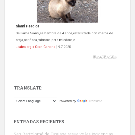
ADOPCIÓN URGENTE GATA TEROR GRAN CANARIA
El ayuntamiento se va a llevar a Los Gatos callejeros de la zona los
próximos días, ella incluida...
Leales.org » Gran Canaria
|
9.7.2025
TRANSLATE:
Gato manso encontrado
Powered by
Translate
Este gato macho ha aparecido en la calle hace menos de un mes,
es muy manso y extremadamente cari...
Leales.org » Gran Canaria
|
9.7.2025
ENTRADAS RECIENTES
San Bartolomé de Tirajana resuelve las incidencias