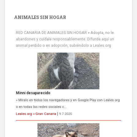
ANIMALES SIN HOGAR
RED CANARIA DE ANIMALES SIN HOGAR » Adopta, no le
abandones y cuídale responsablemente. Difunde aquí un
animal perdido o en adopción, subiéndolo a Leales.org
Siami Perdida
Se llama Siami,es hembra de 4 años,esterilizada con marca de
oreja,cariñosa,mimosa pero miedosa,e...
Leales.org » Gran Canaria
|
9.7.2025