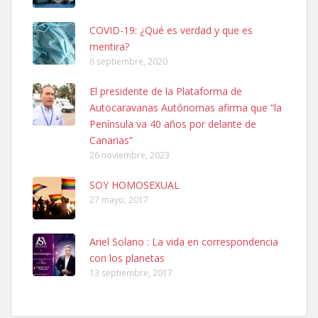
COVID-19: ¿Qué es verdad y que es
mentira?
6 septiembre, 2020
Ninfa perdida
El presidente de la Plataforma de
El día 5 se los perdió una ninfa papillera, asustada tiene miedo a la
Autocaravanas Autónomas afirma que “la
calle, se perdió por la zon...
Península va 40 años por delante de
Leales.org » Gran Canaria
|
6.7.2025
Canarias”
26 noviembre, 2023
SOY HOMOSEXUAL
27 mayo, 2017
Ariel Solano : La vida en correspondencia
Adopcion
con los planetas
Busco casa de acogida para mi perrita ya que por temas de trabajo
13 septiembre, 2017
no la puedo tener. Solo gente r...
Leales.org » Gran Canaria
|
4.7.2025