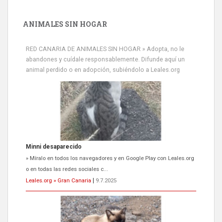
ANIMALES SIN HOGAR
RED CANARIA DE ANIMALES SIN HOGAR » Adopta, no le
abandones y cuídale responsablemente. Difunde aquí un
animal perdido o en adopción, subiéndolo a Leales.org
Siami Perdida
Se llama Siami,es hembra de 4 años,esterilizada con marca de
oreja,cariñosa,mimosa pero miedosa,e...
Leales.org » Gran Canaria
|
9.7.2025