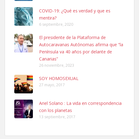
COVID-19: ¿Qué es verdad y que es
mentira?
6 septiembre, 2020
Ninfa perdida
El presidente de la Plataforma de
El día 5 se los perdió una ninfa papillera, asustada tiene miedo a la
Autocaravanas Autónomas afirma que “la
calle, se perdió por la zon...
Península va 40 años por delante de
Leales.org » Gran Canaria
|
6.7.2025
Canarias”
26 noviembre, 2023
SOY HOMOSEXUAL
27 mayo, 2017
Ariel Solano : La vida en correspondencia
Adopcion
con los planetas
Busco casa de acogida para mi perrita ya que por temas de trabajo
13 septiembre, 2017
no la puedo tener. Solo gente r...
Leales.org » Gran Canaria
|
4.7.2025