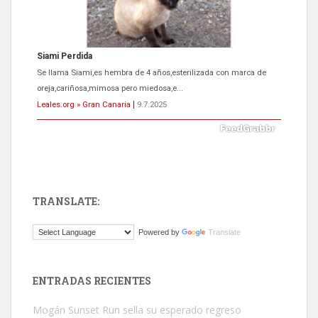
ADOPCIÓN URGENTE GATA TEROR GRAN CANARIA
El ayuntamiento se va a llevar a Los Gatos callejeros de la zona los
próximos días, ella incluida...
Leales.org » Gran Canaria
|
9.7.2025
TRANSLATE:
Gato manso encontrado
Powered by
Translate
Este gato macho ha aparecido en la calle hace menos de un mes,
es muy manso y extremadamente cari...
Leales.org » Gran Canaria
|
9.7.2025
ENTRADAS RECIENTES
Mogán Sunset Run sella su esperado regreso