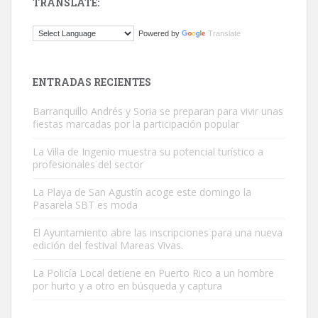
TRANSLATE:
Adopción urgente
Powered by
Translate
Busco adopción responsable para mi perra. Pastor alemán,
hembra, 4 años. Por motivos personales ...
Leales.org » Gran Canaria
|
6.7.2025
ENTRADAS RECIENTES
Barranquillo Andrés y Soria se preparan para vivir unas
fiestas marcadas por la participación popular
La Villa de Ingenio muestra su potencial turístico a
profesionales del sector
SHIBA PERDIDO AVDA JOSE MESA Y LOPEZ
La Playa de San Agustín acoge este domingo la
PERRO MACHO RAZA SHIBA CON MICROCHIP PERDIDO HOY
Pasarela SBT es moda
06/07/2025 ZONA MESA Y LOPEZ. ES MUY ASUSTADIZO
El Ayuntamiento abre las inscripciones para una nueva
Leales.org » Gran Canaria
|
6.7.2025
edición del festival Mareas Vivas.
La Policía Local detiene en Puerto Rico a un hombre
por hurto y a otro en búsqueda y captura