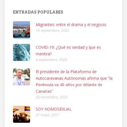
ENTRADAS POPULARES
Ninfa perdida
El día 5 se los perdió una ninfa papillera, asustada tiene miedo a la
Migrantes: entre el drama y el negocio
calle, se perdió por la zon...
19 septiembre, 2020
Leales.org » Gran Canaria
|
6.7.2025
COVID-19: ¿Qué es verdad y que es
mentira?
6 septiembre, 2020
El presidente de la Plataforma de
Autocaravanas Autónomas afirma que “la
Adopcion
Península va 40 años por delante de
Busco casa de acogida para mi perrita ya que por temas de trabajo
Canarias”
no la puedo tener. Solo gente r...
26 noviembre, 2023
Leales.org » Gran Canaria
|
4.7.2025
SOY HOMOSEXUAL
27 mayo, 2017