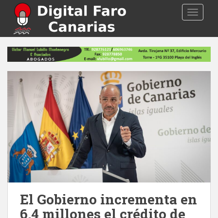
S
TOGGLE
k
i
p
t
o
m
a
i
n
c
o
n
t
e
n
t
El Gobierno incrementa en
6,4 millones el crédito de