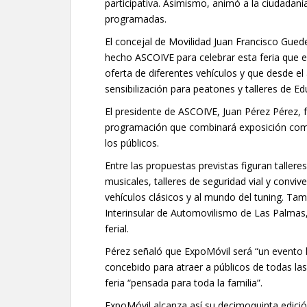
participativa. Asimismo, animó a la ciudadanía 
programadas.
El concejal de Movilidad Juan Francisco Guede
hecho ASCOIVE para celebrar esta feria que e
oferta de diferentes vehículos y que desde e
sensibilización para peatones y talleres de Edu
El presidente de ASCOIVE, Juan Pérez Pérez, 
programación que combinará exposición comer
los públicos.
Entre las propuestas previstas figuran talleres
musicales, talleres de seguridad vial y convi
vehículos clásicos y al mundo del tuning. Tam
Interinsular de Automovilismo de Las Palmas,
ferial.
Pérez señaló que ExpoMóvil será “un evento l
concebido para atraer a públicos de todas las 
feria “pensada para toda la familia”.
ExpoMóvil alcanza así su decimoquinta edició