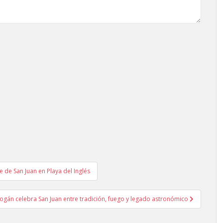
 de San Juan en Playa del Inglés
ogán celebra San Juan entre tradición, fuego y legado astronómico