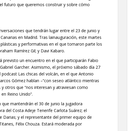
e el futuro que queremos construir y sobre cómo
onversaciones que tendrán lugar entre el 23 de junio y
e Canarias en Madrid. Tras lainauguración, este martes
s plásticas y performativas en el que tomaron parte los
braham Ramírez Gil; y Davi Kabaro.
tá previsto un encuentro en el que participarán Fabio
Gabriel Garcher. Asimismo, el próximo sábado día 27
l podcast Las chicas del volcán, en el que Antonio
Marcos Gómez hablan –“con seseo atlántico mientras
s y otros que “nos interesan y atraviesan como
s en Reino Unido”.
ón que mantendrán el 30 de junio la jugadora
a del Costa Adeje Tenerife Carlota Suárez; el
arias; y el representante del primer equipo de
Titanes, Félix Chouza. Estará moderada por