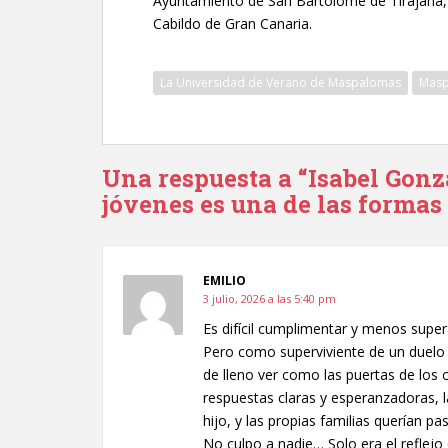
Ayuntamiento de San Bartolomé de Tirajana, 
Cabildo de Gran Canaria.
La Universidad de Verano de Maspalomas
Mas
Una respuesta a “Isabel Gonzá
jóvenes es una de las formas
EMILIO
3 julio, 2026 a las 5:40 pm
Es difícil cumplimentar y menos supera
Pero como superviviente de un duelo p
de lleno ver como las puertas de los 
respuestas claras y esperanzadoras,
hijo, y las propias familias querían pa
No culpo a nadie… Solo era el reflej