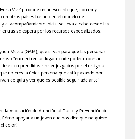
olver a Vivir’ propone un nuevo enfoque, con muy
o en otros países basado en el modelo de
a y el acompañamiento inicial se lleva a cabo desde las
ientras se espera por los recursos especializados.
yuda Mutua (GAM), que sirvan para que las personas
roso “encuentren un lugar donde poder expresar,
entirse comprendidos sin ser juzgados por el estigma
ir que no eres la única persona que está pasando por
van de guía y ver que es posible seguir adelante”·
en la Asociación de Atención al Duelo y Prevención del
cia ‘¿Cómo apoyar a un joven que nos dice que no quiere
l dolor’.