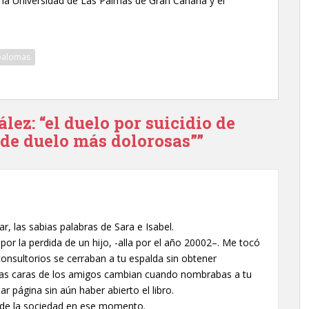
la Universidad de Las Palmas de Gran Canaria y el
palomas
lez: “el duelo por suicidio de
 de duelo más dolorosas””
r, las sabias palabras de Sara e Isabel.
or la perdida de un hijo, -alla por el año 20002–. Me tocó
consultorios se cerraban a tu espalda sin obtener
 las caras de los amigos cambian cuando nombrabas a tu
sar página sin aún haber abierto el libro.
o de la sociedad en ese momento.