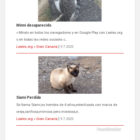
Siami Perdida
Se llama Siami,es hembra de 4 años,esterilizada con marca de
oreja,cariñosa,mimosa pero miedosa,e...
Leales.org » Gran Canaria
|
9.7.2025
ADOPCIÓN URGENTE GATA TEROR GRAN CANARIA
El ayuntamiento se va a llevar a Los Gatos callejeros de la zona los
próximos días, ella incluida...
Leales.org » Gran Canaria
|
9.7.2025