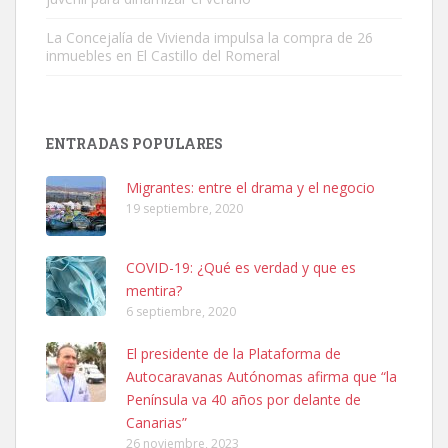
La Concejalía de Vivienda impulsa la compra de 26
inmuebles en El Castillo del Romeral
SHIBA PERDIDO AVDA JOSE MESA Y LOPEZ
PERRO MACHO RAZA SHIBA CON MICROCHIP PERDIDO HOY
ENTRADAS POPULARES
06/07/2025 ZONA MESA Y LOPEZ. ES MUY ASUSTADIZO
Leales.org » Gran Canaria
|
6.7.2025
Migrantes: entre el drama y el negocio
19 septiembre, 2020
COVID-19: ¿Qué es verdad y que es
mentira?
6 septiembre, 2020
Ninfa perdida
El presidente de la Plataforma de
El día 5 se los perdió una ninfa papillera, asustada tiene miedo a la
Autocaravanas Autónomas afirma que “la
calle, se perdió por la zon...
Península va 40 años por delante de
Leales.org » Gran Canaria
|
6.7.2025
Canarias”
26 noviembre, 2023