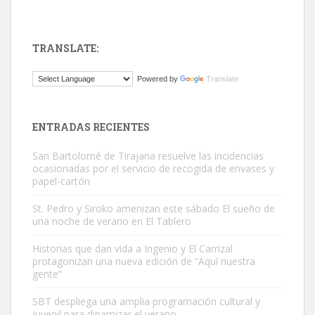
TRANSLATE:
Gato manso encontrado
Powered by
Translate
Este gato macho ha aparecido en la calle hace menos de un mes,
es muy manso y extremadamente cari...
Leales.org » Gran Canaria
|
9.7.2025
ENTRADAS RECIENTES
San Bartolomé de Tirajana resuelve las incidencias
ocasionadas por el servicio de recogida de envases y
papel-cartón
St. Pedro y Siroko amenizan este sábado El sueño de
una noche de verano en El Tablero
Adopción urgente
Busco adopción responsable para mi perra. Pastor alemán,
Historias que dan vida a Ingenio y El Carrizal
protagonizan una nueva edición de “Aquí nuestra
hembra, 4 años. Por motivos personales ...
gente”
Leales.org » Gran Canaria
|
6.7.2025
SBT despliega una amplia programación cultural y
juvenil para dinamizar el verano