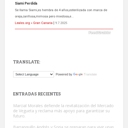
Siami Perdida
Se llama Siami,es hembra de 4 años,esterilizada con marca de
oreja,cariñosa,mimosa pero miedosa,e...
Leales.org » Gran Canaria
|
9.7.2025
TRANSLATE:
ADOPCIÓN URGENTE GATA TEROR GRAN CANARIA
Powered by
Translate
El ayuntamiento se va a llevar a Los Gatos callejeros de la zona los
próximos días, ella incluida...
Leales.org » Gran Canaria
|
9.7.2025
ENTRADAS RECIENTES
Marcial Morales defiende la revitalización del Mercado
de Vegueta y reclama más apoyo para garantizar su
futuro.
Barranquillo Andrés y Soria se preparan para vivir unas