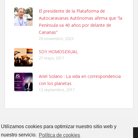
El presidente de la Plataforma de
SHIBA PERDIDO AVDA JOSE MESA Y LOPEZ
Autocaravanas Autónomas afirma que “la
PERRO MACHO RAZA SHIBA CON MICROCHIP PERDIDO HOY
Península va 40 años por delante de
06/07/2025 ZONA MESA Y LOPEZ. ES MUY ASUSTADIZO
Canarias”
Leales.org » Gran Canaria
|
6.7.2025
26 noviembre, 2023
SOY HOMOSEXUAL
27 mayo, 2017
Ariel Solano : La vida en correspondencia
con los planetas
Ninfa perdida
13 septiembre, 2017
El día 5 se los perdió una ninfa papillera, asustada tiene miedo a la
calle, se perdió por la zon...
Leales.org » Gran Canaria
|
6.7.2025
Utilizamos cookies para optimizar nuestro sitio web y
nuestro servicio.
Política de cookies