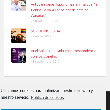
El día 5 se los perdió una ninfa papillera, asustada tiene miedo a la
Autocaravanas Autónomas afirma que “la
calle, se perdió por la zon...
Península va 40 años por delante de
Leales.org » Gran Canaria
|
6.7.2025
Canarias”
26 noviembre, 2023
SOY HOMOSEXUAL
27 mayo, 2017
Ariel Solano : La vida en correspondencia
Adopcion
con los planetas
Busco casa de acogida para mi perrita ya que por temas de trabajo
13 septiembre, 2017
no la puedo tener. Solo gente r...
Leales.org » Gran Canaria
|
4.7.2025
Utilizamos cookies para optimizar nuestro sitio web y
nuestro servicio.
Política de cookies
Gata joven encontrada