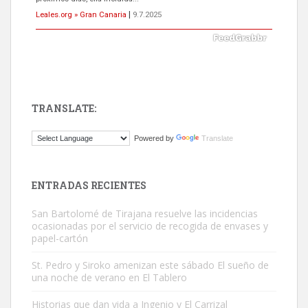
Leales.org » Gran Canaria
|
9.7.2025
TRANSLATE:
Gato manso encontrado
Powered by
Translate
Este gato macho ha aparecido en la calle hace menos de un mes,
es muy manso y extremadamente cari...
Leales.org » Gran Canaria
|
9.7.2025
ENTRADAS RECIENTES
San Bartolomé de Tirajana resuelve las incidencias
ocasionadas por el servicio de recogida de envases y
papel-cartón
St. Pedro y Siroko amenizan este sábado El sueño de
una noche de verano en El Tablero
Adopción urgente
Busco adopción responsable para mi perra. Pastor alemán,
Historias que dan vida a Ingenio y El Carrizal