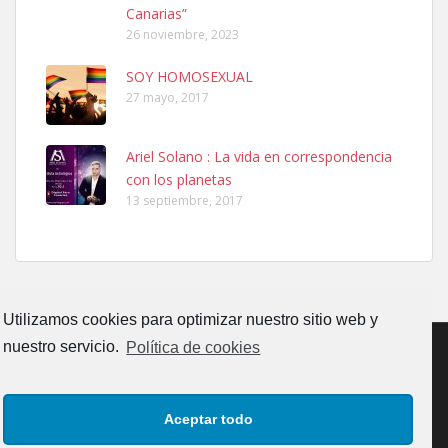
Canarias”
26 noviembre, 2023
SOY HOMOSEXUAL
27 mayo, 2017
Ariel Solano : La vida en correspondencia
Adopcion
con los planetas
Busco casa de acogida para mi perrita ya que por temas de trabajo
13 septiembre, 2017
no la puedo tener. Solo gente r...
Leales.org » Gran Canaria
|
4.7.2025
Utilizamos cookies para optimizar nuestro sitio web y
nuestro servicio.
Política de cookies
Gata joven encontrada
CONTACTO
AVISO LEGAL
POLÍTICA DE PRIVACIDAD
Gata joven encontrada en zona calle San Bernardo de Las Palmas
Aceptar todo
de Gran Canaria. Es una gata castr...
POLÍTICA DE COOKIES (UE)