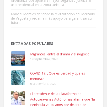
ordenanza que aportará mayor seguridad jurídica al
uso residencial en la zona turística
Marcial Morales defiende la revitalización del Mercado
de Vegueta y reclama más apoyo para garantizar su
futuro.
SHIBA PERDIDO AVDA JOSE MESA Y LOPEZ
PERRO MACHO RAZA SHIBA CON MICROCHIP PERDIDO HOY
ENTRADAS POPULARES
06/07/2025 ZONA MESA Y LOPEZ. ES MUY ASUSTADIZO
Leales.org » Gran Canaria
|
6.7.2025
Migrantes: entre el drama y el negocio
19 septiembre, 2020
COVID-19: ¿Qué es verdad y que es
mentira?
6 septiembre, 2020
Ninfa perdida
El presidente de la Plataforma de
El día 5 se los perdió una ninfa papillera, asustada tiene miedo a la
Autocaravanas Autónomas afirma que “la
calle, se perdió por la zon...
Península va 40 años por delante de
Leales.org » Gran Canaria
|
6.7.2025