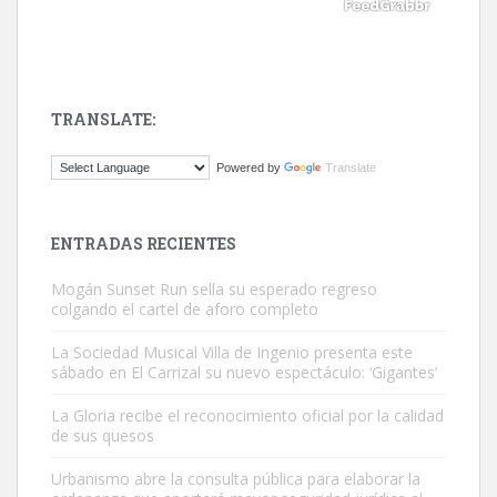
TRANSLATE:
Gato manso encontrado
Powered by
Translate
Este gato macho ha aparecido en la calle hace menos de un mes,
es muy manso y extremadamente cari...
Leales.org » Gran Canaria
|
9.7.2025
ENTRADAS RECIENTES
Mogán Sunset Run sella su esperado regreso
colgando el cartel de aforo completo
La Sociedad Musical Villa de Ingenio presenta este
sábado en El Carrizal su nuevo espectáculo: ‘Gigantes’
Adopción urgente
La Gloria recibe el reconocimiento oficial por la calidad
Busco adopción responsable para mi perra. Pastor alemán,
de sus quesos
hembra, 4 años. Por motivos personales ...
Urbanismo abre la consulta pública para elaborar la
Leales.org » Gran Canaria
|
6.7.2025