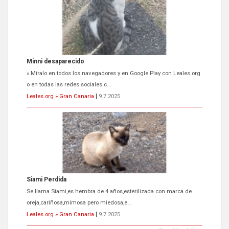
Siami Perdida
Se llama Siami,es hembra de 4 años,esterilizada con marca de
oreja,cariñosa,mimosa pero miedosa,e...
Leales.org » Gran Canaria
|
9.7.2025
ADOPCIÓN URGENTE GATA TEROR GRAN CANARIA
El ayuntamiento se va a llevar a Los Gatos callejeros de la zona los
próximos días, ella incluida...
Leales.org » Gran Canaria
|
9.7.2025