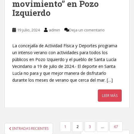
movimiento” en Pozo
Izquierdo
19 julio, 2024
admin
Deja un comentario
La concejalía de Actividad Física y Deportes programa
un intenso verano con actividades para todos los
públicos en Pozo Izquierdo y el pueblo de Santa Lucía
Vecindario a 19 de julio de 2024.- El deporte en Santa
Lucía no para y que mejor manera de disfrutarlo
durante los meses de verano que cerca del mar. […]
LEER MÁS
1
2
3
…
67
ENTRADAS RECIENTES
NAVEGACIÓN DE ENTRADAS