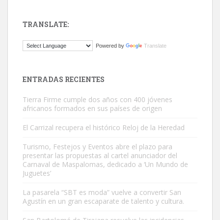
TRANSLATE:
ADOPCIÓN URGENTE GATA TEROR GRAN CANARIA
Powered by
Translate
El ayuntamiento se va a llevar a Los Gatos callejeros de la zona los
próximos días, ella incluida...
Leales.org » Gran Canaria
|
9.7.2025
ENTRADAS RECIENTES
Tierra Firme cumple dos años con 400 jóvenes
africanos formados en sus países de origen
El Carrizal recupera el histórico Reloj de la Heredad
Turismo, Festejos y Eventos abre el plazo para
Gato manso encontrado
presentar las propuestas al cartel anunciador del
Este gato macho ha aparecido en la calle hace menos de un mes,
Carnaval de Maspalomas, dedicado a ‘Un Mundo de
Juguetes’
es muy manso y extremadamente cari...
Leales.org » Gran Canaria
|
9.7.2025
La pasarela “SBT es moda” vuelve a convertir San
Agustín en un gran escaparate de talento y cultura.