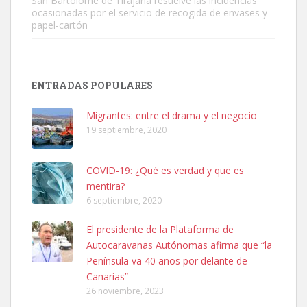
San Bartolomé de Tirajana resuelve las incidencias
ocasionadas por el servicio de recogida de envases y
papel-cartón
Adopción urgente
Busco adopción responsable para mi perra. Pastor alemán,
ENTRADAS POPULARES
hembra, 4 años. Por motivos personales ...
Leales.org » Gran Canaria
|
6.7.2025
Migrantes: entre el drama y el negocio
19 septiembre, 2020
COVID-19: ¿Qué es verdad y que es
mentira?
6 septiembre, 2020
SHIBA PERDIDO AVDA JOSE MESA Y LOPEZ
El presidente de la Plataforma de
PERRO MACHO RAZA SHIBA CON MICROCHIP PERDIDO HOY
Autocaravanas Autónomas afirma que “la
06/07/2025 ZONA MESA Y LOPEZ. ES MUY ASUSTADIZO
Península va 40 años por delante de
Leales.org » Gran Canaria
|
6.7.2025
Canarias”
26 noviembre, 2023