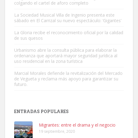
colgando el cartel de aforo completo
La Sociedad Musical Villa de Ingenio presenta este
sábado en El Carrizal su nuevo espectáculo: ‘Gigantes’
Gato manso encontrado
La Gloria recibe el reconocimiento oficial por la calidad
Este gato macho ha aparecido en la calle hace menos de un mes,
de sus quesos
es muy manso y extremadamente cari...
Urbanismo abre la consulta pública para elaborar la
Leales.org » Gran Canaria
|
9.7.2025
ordenanza que aportará mayor seguridad jurídica al
uso residencial en la zona turística
Marcial Morales defiende la revitalización del Mercado
de Vegueta y reclama más apoyo para garantizar su
futuro.
Adopción urgente
Busco adopción responsable para mi perra. Pastor alemán,
ENTRADAS POPULARES
hembra, 4 años. Por motivos personales ...
Leales.org » Gran Canaria
|
6.7.2025
Migrantes: entre el drama y el negocio
19 septiembre, 2020