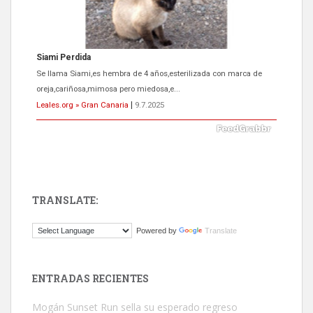
Siami Perdida
Se llama Siami,es hembra de 4 años,esterilizada con marca de
oreja,cariñosa,mimosa pero miedosa,e...
Leales.org » Gran Canaria
|
9.7.2025
TRANSLATE:
ADOPCIÓN URGENTE GATA TEROR GRAN CANARIA
Powered by
Translate
El ayuntamiento se va a llevar a Los Gatos callejeros de la zona los
próximos días, ella incluida...
Leales.org » Gran Canaria
|
9.7.2025
ENTRADAS RECIENTES
Mogán Sunset Run sella su esperado regreso