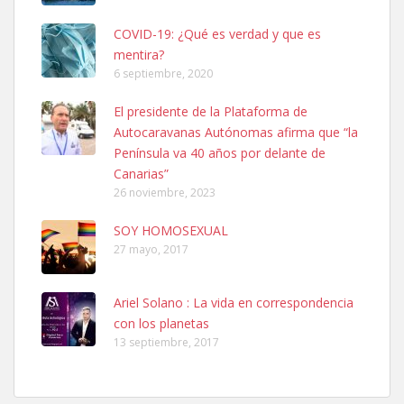
COVID-19: ¿Qué es verdad y que es
mentira?
6 septiembre, 2020
SHIBA PERDIDO AVDA JOSE MESA Y LOPEZ
El presidente de la Plataforma de
PERRO MACHO RAZA SHIBA CON MICROCHIP PERDIDO HOY
Autocaravanas Autónomas afirma que “la
06/07/2025 ZONA MESA Y LOPEZ. ES MUY ASUSTADIZO
Península va 40 años por delante de
Leales.org » Gran Canaria
|
6.7.2025
Canarias”
26 noviembre, 2023
SOY HOMOSEXUAL
27 mayo, 2017
Ariel Solano : La vida en correspondencia
Ninfa perdida
con los planetas
El día 5 se los perdió una ninfa papillera, asustada tiene miedo a la
13 septiembre, 2017
calle, se perdió por la zon...
Leales.org » Gran Canaria
|
6.7.2025