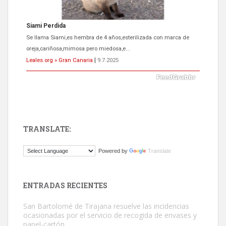
Siami Perdida
Se llama Siami,es hembra de 4 años,esterilizada con marca de
oreja,cariñosa,mimosa pero miedosa,e...
Leales.org » Gran Canaria
|
9.7.2025
TRANSLATE:
ADOPCIÓN URGENTE GATA TEROR GRAN CANARIA
Powered by
Translate
El ayuntamiento se va a llevar a Los Gatos callejeros de la zona los
próximos días, ella incluida...
Leales.org » Gran Canaria
|
9.7.2025
ENTRADAS RECIENTES
San Bartolomé de Tirajana resuelve las incidencias
ocasionadas por el servicio de recogida de envases y
papel-cartón