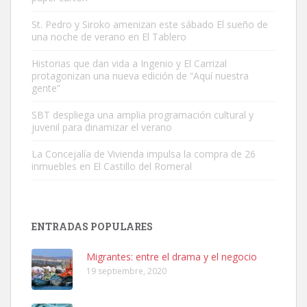
St. Pedro y Siroko amenizan este sábado El sueño de
una noche de verano en El Tablero
Gato manso encontrado
Este gato macho ha aparecido en la calle hace menos de un mes,
Historias que dan vida a Ingenio y El Carrizal
protagonizan una nueva edición de “Aquí nuestra
es muy manso y extremadamente cari...
gente”
Leales.org » Gran Canaria
|
9.7.2025
SBT despliega una amplia programación cultural y
juvenil para dinamizar el verano
La Concejalía de Vivienda impulsa la compra de 26
inmuebles en El Castillo del Romeral
Adopción urgente
Busco adopción responsable para mi perra. Pastor alemán,
ENTRADAS POPULARES
hembra, 4 años. Por motivos personales ...
Leales.org » Gran Canaria
|
6.7.2025
Migrantes: entre el drama y el negocio
19 septiembre, 2020