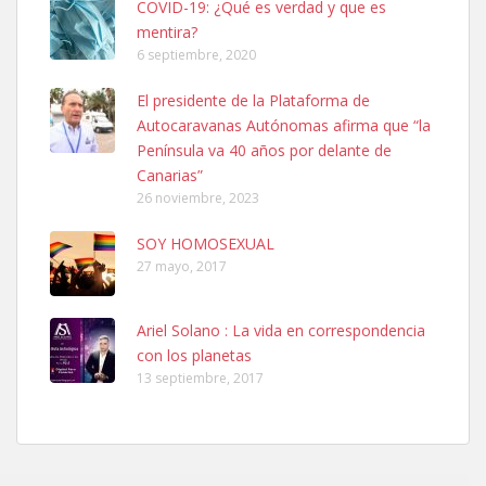
COVID-19: ¿Qué es verdad y que es
mentira?
6 septiembre, 2020
SHIBA PERDIDO AVDA JOSE MESA Y LOPEZ
El presidente de la Plataforma de
PERRO MACHO RAZA SHIBA CON MICROCHIP PERDIDO HOY
Autocaravanas Autónomas afirma que “la
06/07/2025 ZONA MESA Y LOPEZ. ES MUY ASUSTADIZO
Península va 40 años por delante de
Leales.org » Gran Canaria
|
6.7.2025
Canarias”
26 noviembre, 2023
SOY HOMOSEXUAL
27 mayo, 2017
Ariel Solano : La vida en correspondencia
Ninfa perdida
con los planetas
El día 5 se los perdió una ninfa papillera, asustada tiene miedo a la
13 septiembre, 2017
calle, se perdió por la zon...
Leales.org » Gran Canaria
|
6.7.2025