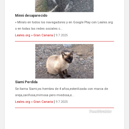
Siami Perdida
Se llama Siami,es hembra de 4 años,esterilizada con marca de
oreja,cariñosa,mimosa pero miedosa,e...
Leales.org » Gran Canaria
|
9.7.2025
ADOPCIÓN URGENTE GATA TEROR GRAN CANARIA
El ayuntamiento se va a llevar a Los Gatos callejeros de la zona los
próximos días, ella incluida...
Leales.org » Gran Canaria
|
9.7.2025