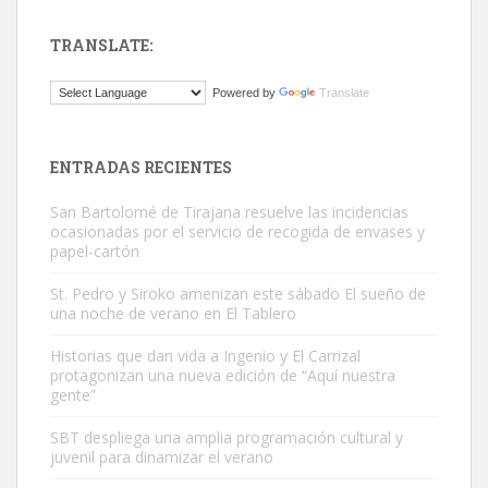
TRANSLATE:
Gato manso encontrado
Powered by
Translate
Este gato macho ha aparecido en la calle hace menos de un mes,
es muy manso y extremadamente cari...
Leales.org » Gran Canaria
|
9.7.2025
ENTRADAS RECIENTES
San Bartolomé de Tirajana resuelve las incidencias
ocasionadas por el servicio de recogida de envases y
papel-cartón
St. Pedro y Siroko amenizan este sábado El sueño de
una noche de verano en El Tablero
Adopción urgente
Busco adopción responsable para mi perra. Pastor alemán,
Historias que dan vida a Ingenio y El Carrizal
protagonizan una nueva edición de “Aquí nuestra
hembra, 4 años. Por motivos personales ...
gente”
Leales.org » Gran Canaria
|
6.7.2025
SBT despliega una amplia programación cultural y
juvenil para dinamizar el verano