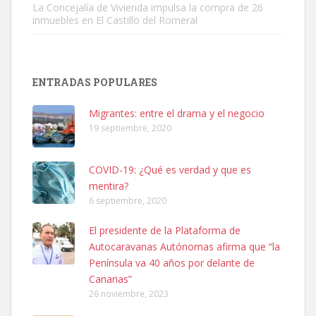
La Concejalía de Vivienda impulsa la compra de 26
inmuebles en El Castillo del Romeral
SHIBA PERDIDO AVDA JOSE MESA Y LOPEZ
PERRO MACHO RAZA SHIBA CON MICROCHIP PERDIDO HOY
ENTRADAS POPULARES
06/07/2025 ZONA MESA Y LOPEZ. ES MUY ASUSTADIZO
Leales.org » Gran Canaria
|
6.7.2025
Migrantes: entre el drama y el negocio
19 septiembre, 2020
COVID-19: ¿Qué es verdad y que es
mentira?
6 septiembre, 2020
Ninfa perdida
El presidente de la Plataforma de
El día 5 se los perdió una ninfa papillera, asustada tiene miedo a la
Autocaravanas Autónomas afirma que “la
calle, se perdió por la zon...
Península va 40 años por delante de
Leales.org » Gran Canaria
|
6.7.2025
Canarias”
26 noviembre, 2023