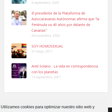
6 septiembre, 2020
Ninfa perdida
El presidente de la Plataforma de
El día 5 se los perdió una ninfa papillera, asustada tiene miedo a la
Autocaravanas Autónomas afirma que “la
calle, se perdió por la zon...
Península va 40 años por delante de
Leales.org » Gran Canaria
|
6.7.2025
Canarias”
26 noviembre, 2023
SOY HOMOSEXUAL
27 mayo, 2017
Ariel Solano : La vida en correspondencia
Adopcion
con los planetas
Busco casa de acogida para mi perrita ya que por temas de trabajo
13 septiembre, 2017
no la puedo tener. Solo gente r...
Leales.org » Gran Canaria
|
4.7.2025
Utilizamos cookies para optimizar nuestro sitio web y