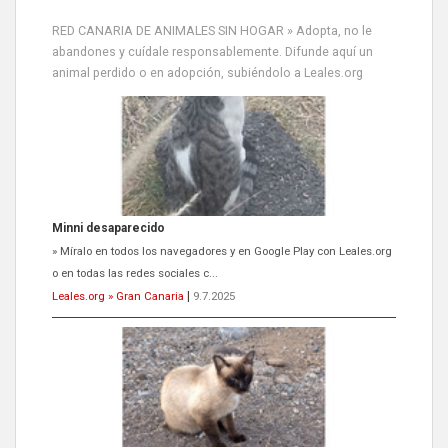
RED CANARIA DE ANIMALES SIN HOGAR » Adopta, no le
abandones y cuídale responsablemente. Difunde aquí un
animal perdido o en adopción, subiéndolo a Leales.org
Siami Perdida
Se llama Siami,es hembra de 4 años,esterilizada con marca de
oreja,cariñosa,mimosa pero miedosa,e...
Leales.org » Gran Canaria
|
9.7.2025