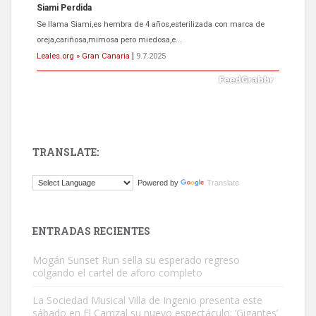
ADOPCIÓN URGENTE GATA TEROR GRAN CANARIA
El ayuntamiento se va a llevar a Los Gatos callejeros de la zona los
próximos días, ella incluida...
Leales.org » Gran Canaria
|
9.7.2025
TRANSLATE:
Gato manso encontrado
Powered by
Translate
Este gato macho ha aparecido en la calle hace menos de un mes,
es muy manso y extremadamente cari...
Leales.org » Gran Canaria
|
9.7.2025
ENTRADAS RECIENTES
Mogán Sunset Run sella su esperado regreso
colgando el cartel de aforo completo
La Sociedad Musical Villa de Ingenio presenta este
sábado en El Carrizal su nuevo espectáculo: ‘Gigantes’