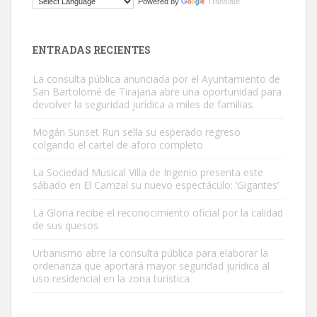
Powered by
Translate
El ayuntamiento se va a llevar a Los Gatos callejeros de la zona los
próximos días, ella incluida...
Leales.org » Gran Canaria
|
9.7.2025
ENTRADAS RECIENTES
La consulta pública anunciada por el Ayuntamiento de
San Bartolomé de Tirajana abre una oportunidad para
devolver la seguridad jurídica a miles de familias.
Mogán Sunset Run sella su esperado regreso
colgando el cartel de aforo completo
Gato manso encontrado
Este gato macho ha aparecido en la calle hace menos de un mes,
La Sociedad Musical Villa de Ingenio presenta este
sábado en El Carrizal su nuevo espectáculo: ‘Gigantes’
es muy manso y extremadamente cari...
Leales.org » Gran Canaria
|
9.7.2025
La Gloria recibe el reconocimiento oficial por la calidad
de sus quesos
Urbanismo abre la consulta pública para elaborar la
ordenanza que aportará mayor seguridad jurídica al
uso residencial en la zona turística
Adopción urgente