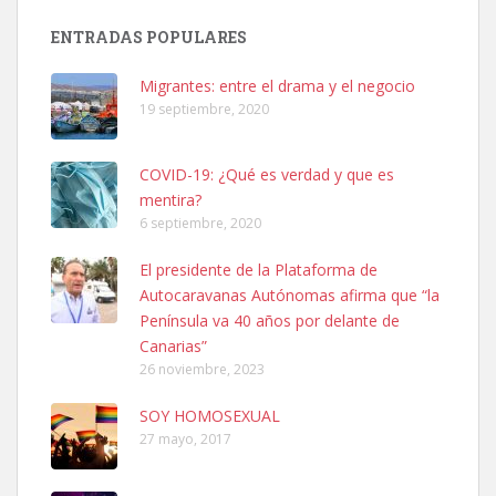
Busco adopción responsable para mi perra. Pastor alemán,
ENTRADAS POPULARES
hembra, 4 años. Por motivos personales ...
Leales.org » Gran Canaria
|
6.7.2025
Migrantes: entre el drama y el negocio
19 septiembre, 2020
COVID-19: ¿Qué es verdad y que es
mentira?
6 septiembre, 2020
SHIBA PERDIDO AVDA JOSE MESA Y LOPEZ
El presidente de la Plataforma de
PERRO MACHO RAZA SHIBA CON MICROCHIP PERDIDO HOY
Autocaravanas Autónomas afirma que “la
06/07/2025 ZONA MESA Y LOPEZ. ES MUY ASUSTADIZO
Península va 40 años por delante de
Leales.org » Gran Canaria
|
6.7.2025
Canarias”
26 noviembre, 2023
SOY HOMOSEXUAL
27 mayo, 2017