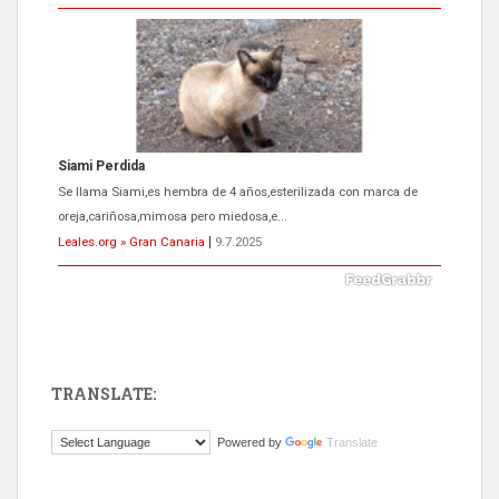
Siami Perdida
Se llama Siami,es hembra de 4 años,esterilizada con marca de
oreja,cariñosa,mimosa pero miedosa,e...
Leales.org » Gran Canaria
|
9.7.2025
TRANSLATE:
ADOPCIÓN URGENTE GATA TEROR GRAN CANARIA
Powered by
Translate
El ayuntamiento se va a llevar a Los Gatos callejeros de la zona los
próximos días, ella incluida...