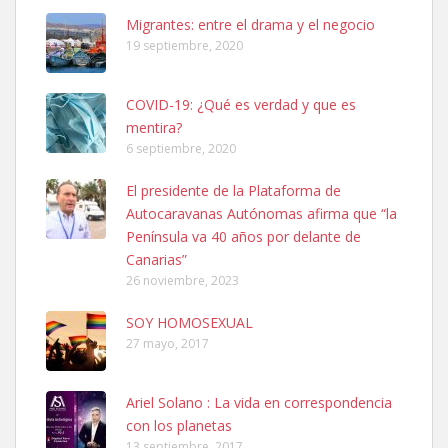
Leales.org » Gran Canaria
|
6.7.2025
Migrantes: entre el drama y el negocio
19 septiembre, 2020
COVID-19: ¿Qué es verdad y que es
mentira?
6 septiembre, 2020
SHIBA PERDIDO AVDA JOSE MESA Y LOPEZ
El presidente de la Plataforma de
PERRO MACHO RAZA SHIBA CON MICROCHIP PERDIDO HOY
Autocaravanas Autónomas afirma que “la
06/07/2025 ZONA MESA Y LOPEZ. ES MUY ASUSTADIZO
Península va 40 años por delante de
Leales.org » Gran Canaria
|
6.7.2025
Canarias”
26 noviembre, 2023
SOY HOMOSEXUAL
27 mayo, 2017
Ariel Solano : La vida en correspondencia
Ninfa perdida
con los planetas
El día 5 se los perdió una ninfa papillera, asustada tiene miedo a la
13 septiembre, 2017