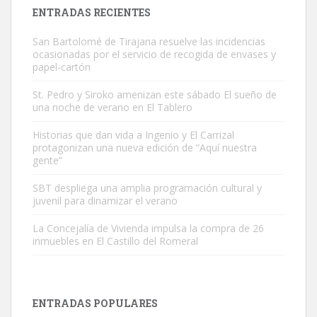
Leales.org » Gran Canaria
|
9.7.2025
ENTRADAS RECIENTES
San Bartolomé de Tirajana resuelve las incidencias
ocasionadas por el servicio de recogida de envases y
papel-cartón
St. Pedro y Siroko amenizan este sábado El sueño de
una noche de verano en El Tablero
Gato manso encontrado
Este gato macho ha aparecido en la calle hace menos de un mes,
Historias que dan vida a Ingenio y El Carrizal
protagonizan una nueva edición de “Aquí nuestra
es muy manso y extremadamente cari...
gente”
Leales.org » Gran Canaria
|
9.7.2025
SBT despliega una amplia programación cultural y
juvenil para dinamizar el verano
La Concejalía de Vivienda impulsa la compra de 26
inmuebles en El Castillo del Romeral
Adopción urgente
Busco adopción responsable para mi perra. Pastor alemán,
ENTRADAS POPULARES
hembra, 4 años. Por motivos personales ...