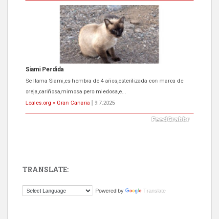
Siami Perdida
Se llama Siami,es hembra de 4 años,esterilizada con marca de
oreja,cariñosa,mimosa pero miedosa,e...
Leales.org » Gran Canaria
|
9.7.2025
TRANSLATE:
ADOPCIÓN URGENTE GATA TEROR GRAN CANARIA
Powered by
Translate
El ayuntamiento se va a llevar a Los Gatos callejeros de la zona los
próximos días, ella incluida...
Leales.org » Gran Canaria
|
9.7.2025