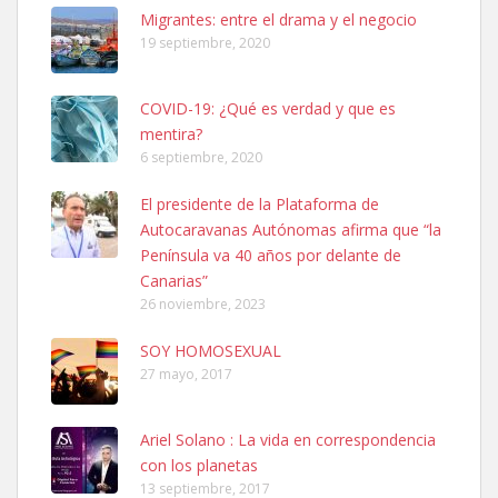
Leales.org » Gran Canaria
|
6.7.2025
Migrantes: entre el drama y el negocio
19 septiembre, 2020
COVID-19: ¿Qué es verdad y que es
mentira?
6 septiembre, 2020
SHIBA PERDIDO AVDA JOSE MESA Y LOPEZ
El presidente de la Plataforma de
PERRO MACHO RAZA SHIBA CON MICROCHIP PERDIDO HOY
Autocaravanas Autónomas afirma que “la
06/07/2025 ZONA MESA Y LOPEZ. ES MUY ASUSTADIZO
Península va 40 años por delante de
Leales.org » Gran Canaria
|
6.7.2025
Canarias”
26 noviembre, 2023
SOY HOMOSEXUAL
27 mayo, 2017
Ariel Solano : La vida en correspondencia
Ninfa perdida
con los planetas
El día 5 se los perdió una ninfa papillera, asustada tiene miedo a la
13 septiembre, 2017
calle, se perdió por la zon...