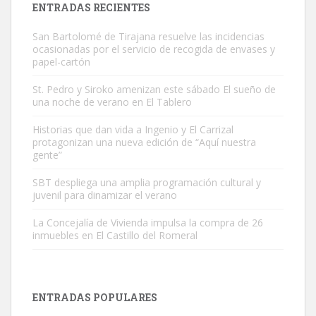
ENTRADAS RECIENTES
San Bartolomé de Tirajana resuelve las incidencias
ocasionadas por el servicio de recogida de envases y
papel-cartón
St. Pedro y Siroko amenizan este sábado El sueño de
una noche de verano en El Tablero
Gato manso encontrado
Este gato macho ha aparecido en la calle hace menos de un mes,
Historias que dan vida a Ingenio y El Carrizal
protagonizan una nueva edición de “Aquí nuestra
es muy manso y extremadamente cari...
gente”
Leales.org » Gran Canaria
|
9.7.2025
SBT despliega una amplia programación cultural y
juvenil para dinamizar el verano
La Concejalía de Vivienda impulsa la compra de 26
inmuebles en El Castillo del Romeral
Adopción urgente
Busco adopción responsable para mi perra. Pastor alemán,
ENTRADAS POPULARES
hembra, 4 años. Por motivos personales ...