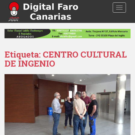
S
TOGGLE
k
i
p
t
o
m
a
Etiqueta: CENTRO CULTURAL
i
DE INGENIO
n
c
o
n
t
e
n
t