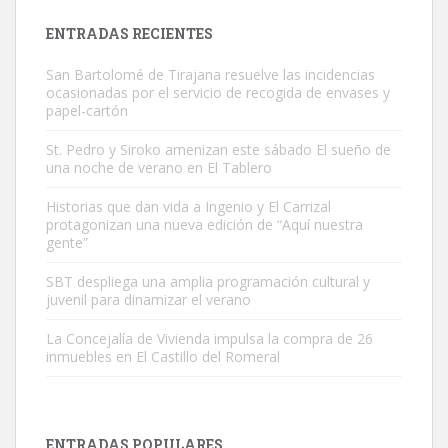
Leales.org » Gran Canaria
|
9.7.2025
ENTRADAS RECIENTES
San Bartolomé de Tirajana resuelve las incidencias
ocasionadas por el servicio de recogida de envases y
papel-cartón
St. Pedro y Siroko amenizan este sábado El sueño de
una noche de verano en El Tablero
Gato manso encontrado
Este gato macho ha aparecido en la calle hace menos de un mes,
Historias que dan vida a Ingenio y El Carrizal
protagonizan una nueva edición de “Aquí nuestra
es muy manso y extremadamente cari...
gente”
Leales.org » Gran Canaria
|
9.7.2025
SBT despliega una amplia programación cultural y
juvenil para dinamizar el verano
La Concejalía de Vivienda impulsa la compra de 26
inmuebles en El Castillo del Romeral
Adopción urgente
Busco adopción responsable para mi perra. Pastor alemán,
ENTRADAS POPULARES