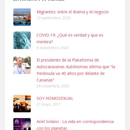
hembra, 4 años. Por motivos personales ...
Leales.org » Gran Canaria
|
6.7.2025
Migrantes: entre el drama y el negocio
19 septiembre, 2020
COVID-19: ¿Qué es verdad y que es
mentira?
6 septiembre, 2020
SHIBA PERDIDO AVDA JOSE MESA Y LOPEZ
El presidente de la Plataforma de
PERRO MACHO RAZA SHIBA CON MICROCHIP PERDIDO HOY
Autocaravanas Autónomas afirma que “la
06/07/2025 ZONA MESA Y LOPEZ. ES MUY ASUSTADIZO
Península va 40 años por delante de
Leales.org » Gran Canaria
|
6.7.2025
Canarias”
26 noviembre, 2023
SOY HOMOSEXUAL
27 mayo, 2017
Ariel Solano : La vida en correspondencia
Ninfa perdida
con los planetas
El día 5 se los perdió una ninfa papillera, asustada tiene miedo a la