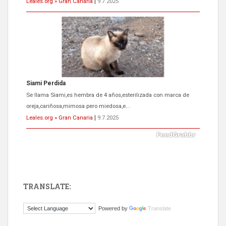
Leales.org » Gran Canaria
|
9.7.2025
Siami Perdida
Se llama Siami,es hembra de 4 años,esterilizada con marca de
oreja,cariñosa,mimosa pero miedosa,e...
Leales.org » Gran Canaria
|
9.7.2025
TRANSLATE:
ADOPCIÓN URGENTE GATA TEROR GRAN CANARIA
Powered by
Translate
El ayuntamiento se va a llevar a Los Gatos callejeros de la zona los
próximos días, ella incluida...