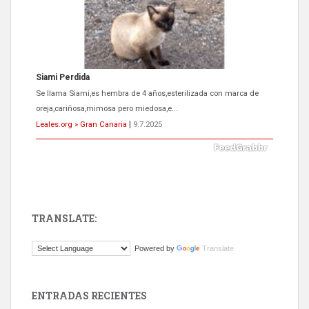
Siami Perdida
Se llama Siami,es hembra de 4 años,esterilizada con marca de
oreja,cariñosa,mimosa pero miedosa,e...
Leales.org » Gran Canaria
|
9.7.2025
TRANSLATE:
ADOPCIÓN URGENTE GATA TEROR GRAN CANARIA
Powered by
Translate
El ayuntamiento se va a llevar a Los Gatos callejeros de la zona los
próximos días, ella incluida...
Leales.org » Gran Canaria
|
9.7.2025
ENTRADAS RECIENTES