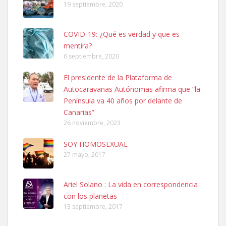
19 septiembre, 2020
COVID-19: ¿Qué es verdad y que es
mentira?
6 septiembre, 2020
SHIBA PERDIDO AVDA JOSE MESA Y LOPEZ
El presidente de la Plataforma de
PERRO MACHO RAZA SHIBA CON MICROCHIP PERDIDO HOY
Autocaravanas Autónomas afirma que “la
06/07/2025 ZONA MESA Y LOPEZ. ES MUY ASUSTADIZO
Península va 40 años por delante de
Leales.org » Gran Canaria
|
6.7.2025
Canarias”
26 noviembre, 2023
SOY HOMOSEXUAL
27 mayo, 2017
Ariel Solano : La vida en correspondencia
Ninfa perdida
con los planetas
El día 5 se los perdió una ninfa papillera, asustada tiene miedo a la
13 septiembre, 2017
calle, se perdió por la zon...
Leales.org » Gran Canaria
|
6.7.2025