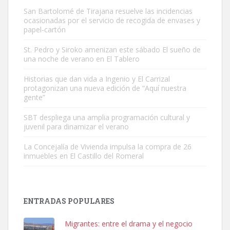
San Bartolomé de Tirajana resuelve las incidencias
ocasionadas por el servicio de recogida de envases y
papel-cartón
St. Pedro y Siroko amenizan este sábado El sueño de
una noche de verano en El Tablero
Gato manso encontrado
Este gato macho ha aparecido en la calle hace menos de un mes,
Historias que dan vida a Ingenio y El Carrizal
protagonizan una nueva edición de “Aquí nuestra
es muy manso y extremadamente cari...
gente”
Leales.org » Gran Canaria
|
9.7.2025
SBT despliega una amplia programación cultural y
juvenil para dinamizar el verano
La Concejalía de Vivienda impulsa la compra de 26
inmuebles en El Castillo del Romeral
Adopción urgente
Busco adopción responsable para mi perra. Pastor alemán,
ENTRADAS POPULARES
hembra, 4 años. Por motivos personales ...
Leales.org » Gran Canaria
|
6.7.2025
Migrantes: entre el drama y el negocio