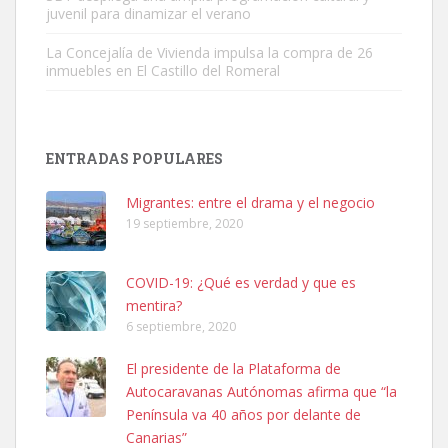
juvenil para dinamizar el verano
La Concejalía de Vivienda impulsa la compra de 26
inmuebles en El Castillo del Romeral
Adopción urgente
Busco adopción responsable para mi perra. Pastor alemán,
ENTRADAS POPULARES
hembra, 4 años. Por motivos personales ...
Leales.org » Gran Canaria
|
6.7.2025
Migrantes: entre el drama y el negocio
19 septiembre, 2020
COVID-19: ¿Qué es verdad y que es
mentira?
6 septiembre, 2020
SHIBA PERDIDO AVDA JOSE MESA Y LOPEZ
El presidente de la Plataforma de
PERRO MACHO RAZA SHIBA CON MICROCHIP PERDIDO HOY
Autocaravanas Autónomas afirma que “la
06/07/2025 ZONA MESA Y LOPEZ. ES MUY ASUSTADIZO
Península va 40 años por delante de
Leales.org » Gran Canaria
|
6.7.2025
Canarias”