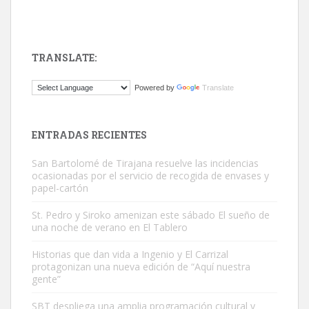
TRANSLATE:
ADOPCIÓN URGENTE GATA TEROR GRAN CANARIA
Powered by
Translate
El ayuntamiento se va a llevar a Los Gatos callejeros de la zona los
próximos días, ella incluida...
Leales.org » Gran Canaria
|
9.7.2025
ENTRADAS RECIENTES
San Bartolomé de Tirajana resuelve las incidencias
ocasionadas por el servicio de recogida de envases y
papel-cartón
St. Pedro y Siroko amenizan este sábado El sueño de
una noche de verano en El Tablero
Gato manso encontrado
Este gato macho ha aparecido en la calle hace menos de un mes,
Historias que dan vida a Ingenio y El Carrizal
protagonizan una nueva edición de “Aquí nuestra
es muy manso y extremadamente cari...
gente”
Leales.org » Gran Canaria
|
9.7.2025
SBT despliega una amplia programación cultural y