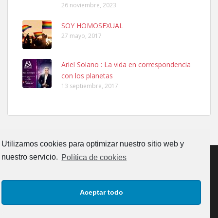
26 noviembre, 2023
SOY HOMOSEXUAL
27 mayo, 2017
Ariel Solano : La vida en correspondencia
Ninfa perdida
con los planetas
El día 5 se los perdió una ninfa papillera, asustada tiene miedo a la
13 septiembre, 2017
calle, se perdió por la zon...
Leales.org » Gran Canaria
|
6.7.2025
Utilizamos cookies para optimizar nuestro sitio web y
nuestro servicio.
Política de cookies
Adopcion
CONTACTO
AVISO LEGAL
POLÍTICA DE PRIVACIDAD
Busco casa de acogida para mi perrita ya que por temas de trabajo
Aceptar todo
no la puedo tener. Solo gente r...
POLÍTICA DE COOKIES (UE)
Leales.org » Gran Canaria
|
4.7.2025