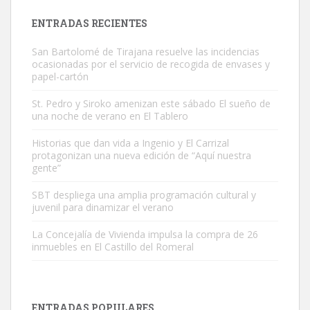
es muy manso y extremadamente cari...
ENTRADAS RECIENTES
Leales.org » Gran Canaria
|
9.7.2025
San Bartolomé de Tirajana resuelve las incidencias
ocasionadas por el servicio de recogida de envases y
papel-cartón
St. Pedro y Siroko amenizan este sábado El sueño de
una noche de verano en El Tablero
Adopción urgente
Historias que dan vida a Ingenio y El Carrizal
Busco adopción responsable para mi perra. Pastor alemán,
protagonizan una nueva edición de “Aquí nuestra
gente”
hembra, 4 años. Por motivos personales ...
Leales.org » Gran Canaria
|
6.7.2025
SBT despliega una amplia programación cultural y
juvenil para dinamizar el verano
La Concejalía de Vivienda impulsa la compra de 26
inmuebles en El Castillo del Romeral
SHIBA PERDIDO AVDA JOSE MESA Y LOPEZ
ENTRADAS POPULARES