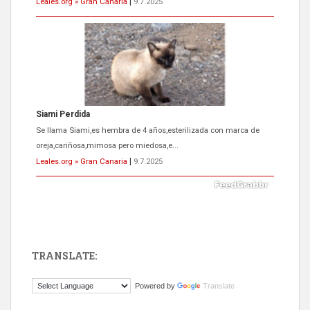
Leales.org » Gran Canaria
|
9.7.2025
ADOPCIÓN URGENTE GATA TEROR GRAN CANARIA
El ayuntamiento se va a llevar a Los Gatos callejeros de la zona los
próximos días, ella incluida...
Leales.org » Gran Canaria
|
9.7.2025
TRANSLATE:
Gato manso encontrado
Powered by
Translate
Este gato macho ha aparecido en la calle hace menos de un mes,