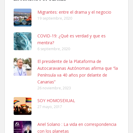
PERRO MACHO RAZA SHIBA CON MICROCHIP PERDIDO HOY
06/07/2025 ZONA MESA Y LOPEZ. ES MUY ASUSTADIZO
Migrantes: entre el drama y el negocio
Leales.org » Gran Canaria
|
6.7.2025
19 septiembre, 2020
COVID-19: ¿Qué es verdad y que es
mentira?
6 septiembre, 2020
El presidente de la Plataforma de
Ninfa perdida
Autocaravanas Autónomas afirma que “la
El día 5 se los perdió una ninfa papillera, asustada tiene miedo a la
Península va 40 años por delante de
calle, se perdió por la zon...
Canarias”
Leales.org » Gran Canaria
|
6.7.2025
26 noviembre, 2023
SOY HOMOSEXUAL
27 mayo, 2017
Ariel Solano : La vida en correspondencia
con los planetas
Adopcion