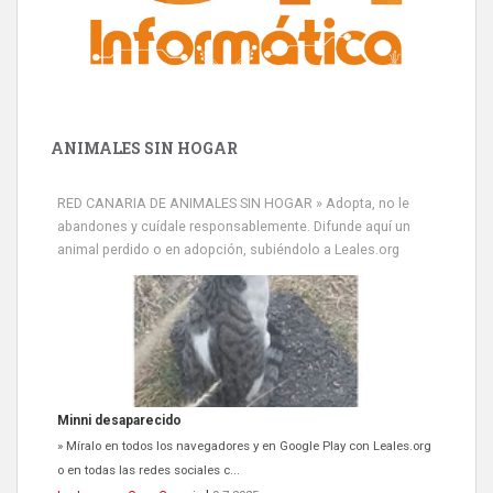
ANIMALES SIN HOGAR
Minni desaparecido
RED CANARIA DE ANIMALES SIN HOGAR » Adopta, no le
» Míralo en todos los navegadores y en Google Play con Leales.org
abandones y cuídale responsablemente. Difunde aquí un
o en todas las redes sociales c...
animal perdido o en adopción, subiéndolo a Leales.org
Leales.org » Gran Canaria
|
9.7.2025
Siami Perdida
Se llama Siami,es hembra de 4 años,esterilizada con marca de
oreja,cariñosa,mimosa pero miedosa,e...