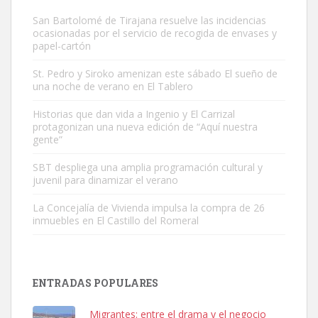
San Bartolomé de Tirajana resuelve las incidencias
ocasionadas por el servicio de recogida de envases y
papel-cartón
St. Pedro y Siroko amenizan este sábado El sueño de
una noche de verano en El Tablero
Adopción urgente
Busco adopción responsable para mi perra. Pastor alemán,
Historias que dan vida a Ingenio y El Carrizal
protagonizan una nueva edición de “Aquí nuestra
hembra, 4 años. Por motivos personales ...
gente”
Leales.org » Gran Canaria
|
6.7.2025
SBT despliega una amplia programación cultural y
juvenil para dinamizar el verano
La Concejalía de Vivienda impulsa la compra de 26
inmuebles en El Castillo del Romeral
SHIBA PERDIDO AVDA JOSE MESA Y LOPEZ
PERRO MACHO RAZA SHIBA CON MICROCHIP PERDIDO HOY
ENTRADAS POPULARES
06/07/2025 ZONA MESA Y LOPEZ. ES MUY ASUSTADIZO
Leales.org » Gran Canaria
|
6.7.2025
Migrantes: entre el drama y el negocio