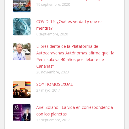
19 septiembre, 2020
COVID-19: ¿Qué es verdad y que es
mentira?
6 septiembre, 2020
Ninfa perdida
El presidente de la Plataforma de
El día 5 se los perdió una ninfa papillera, asustada tiene miedo a la
Autocaravanas Autónomas afirma que “la
calle, se perdió por la zon...
Península va 40 años por delante de
Leales.org » Gran Canaria
|
6.7.2025
Canarias”
26 noviembre, 2023
SOY HOMOSEXUAL
27 mayo, 2017
Ariel Solano : La vida en correspondencia
Adopcion
con los planetas
Busco casa de acogida para mi perrita ya que por temas de trabajo
13 septiembre, 2017
no la puedo tener. Solo gente r...
Leales.org » Gran Canaria
|
4.7.2025