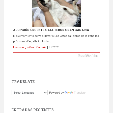
ADOPCIÓN URGENTE GATA TEROR GRAN CANARIA
El ayuntamiento se va a llevar a Los Gatos callejeros de la zona los
próximos días, ella incluida...
Leales.org » Gran Canaria
|
9.7.2025
TRANSLATE:
Gato manso encontrado
Powered by
Translate
Este gato macho ha aparecido en la calle hace menos de un mes,
es muy manso y extremadamente cari...
Leales.org » Gran Canaria
|
9.7.2025
ENTRADAS RECIENTES