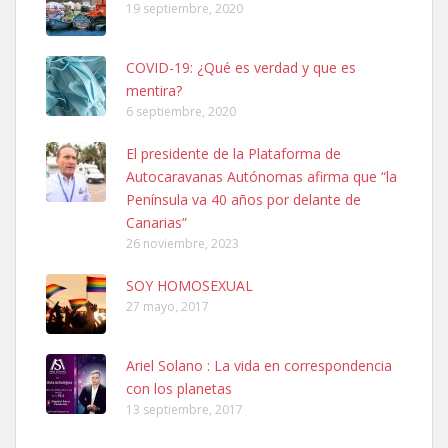
19 septiembre, 2020
COVID-19: ¿Qué es verdad y que es
mentira?
6 septiembre, 2020
SHIBA PERDIDO AVDA JOSE MESA Y LOPEZ
El presidente de la Plataforma de
PERRO MACHO RAZA SHIBA CON MICROCHIP PERDIDO HOY
Autocaravanas Autónomas afirma que “la
06/07/2025 ZONA MESA Y LOPEZ. ES MUY ASUSTADIZO
Península va 40 años por delante de
Leales.org » Gran Canaria
|
6.7.2025
Canarias”
26 noviembre, 2023
SOY HOMOSEXUAL
27 mayo, 2017
Ariel Solano : La vida en correspondencia
Ninfa perdida
con los planetas
El día 5 se los perdió una ninfa papillera, asustada tiene miedo a la
13 septiembre, 2017
calle, se perdió por la zon...
Leales.org » Gran Canaria
|
6.7.2025