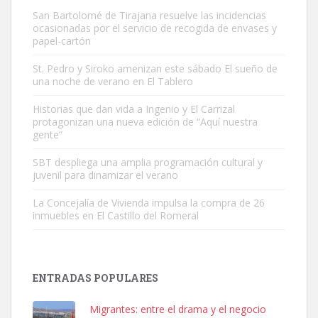
San Bartolomé de Tirajana resuelve las incidencias
ocasionadas por el servicio de recogida de envases y
papel-cartón
St. Pedro y Siroko amenizan este sábado El sueño de
una noche de verano en El Tablero
Gato manso encontrado
Este gato macho ha aparecido en la calle hace menos de un mes,
Historias que dan vida a Ingenio y El Carrizal
protagonizan una nueva edición de “Aquí nuestra
es muy manso y extremadamente cari...
gente”
Leales.org » Gran Canaria
|
9.7.2025
SBT despliega una amplia programación cultural y
juvenil para dinamizar el verano
La Concejalía de Vivienda impulsa la compra de 26
inmuebles en El Castillo del Romeral
Adopción urgente
Busco adopción responsable para mi perra. Pastor alemán,
ENTRADAS POPULARES
hembra, 4 años. Por motivos personales ...
Leales.org » Gran Canaria
|
6.7.2025
Migrantes: entre el drama y el negocio