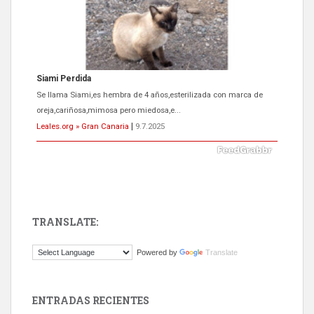
Siami Perdida
Se llama Siami,es hembra de 4 años,esterilizada con marca de
oreja,cariñosa,mimosa pero miedosa,e...
Leales.org » Gran Canaria
|
9.7.2025
TRANSLATE:
ADOPCIÓN URGENTE GATA TEROR GRAN CANARIA
Powered by
Translate
El ayuntamiento se va a llevar a Los Gatos callejeros de la zona los
próximos días, ella incluida...
Leales.org » Gran Canaria
|
9.7.2025
ENTRADAS RECIENTES