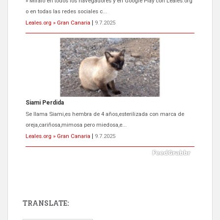
» Míralo en todos los navegadores y en Google Play con Leales.org
o en todas las redes sociales c...
Leales.org » Gran Canaria
|
9.7.2025
Siami Perdida
Se llama Siami,es hembra de 4 años,esterilizada con marca de
oreja,cariñosa,mimosa pero miedosa,e...
Leales.org » Gran Canaria
|
9.7.2025
TRANSLATE:
ADOPCIÓN URGENTE GATA TEROR GRAN CANARIA