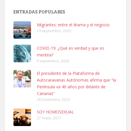
Adopción urgente
Busco adopción responsable para mi perra. Pastor alemán,
ENTRADAS POPULARES
hembra, 4 años. Por motivos personales ...
Leales.org » Gran Canaria
|
6.7.2025
Migrantes: entre el drama y el negocio
19 septiembre, 2020
COVID-19: ¿Qué es verdad y que es
mentira?
6 septiembre, 2020
SHIBA PERDIDO AVDA JOSE MESA Y LOPEZ
El presidente de la Plataforma de
PERRO MACHO RAZA SHIBA CON MICROCHIP PERDIDO HOY
Autocaravanas Autónomas afirma que “la
06/07/2025 ZONA MESA Y LOPEZ. ES MUY ASUSTADIZO
Península va 40 años por delante de
Leales.org » Gran Canaria
|
6.7.2025
Canarias”
26 noviembre, 2023
SOY HOMOSEXUAL
27 mayo, 2017