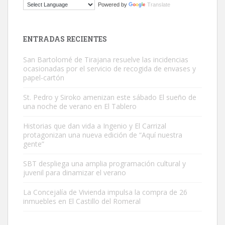
Powered by
Translate
El ayuntamiento se va a llevar a Los Gatos callejeros de la zona los
próximos días, ella incluida...
Leales.org » Gran Canaria
|
9.7.2025
ENTRADAS RECIENTES
San Bartolomé de Tirajana resuelve las incidencias
ocasionadas por el servicio de recogida de envases y
papel-cartón
St. Pedro y Siroko amenizan este sábado El sueño de
una noche de verano en El Tablero
Gato manso encontrado
Este gato macho ha aparecido en la calle hace menos de un mes,
Historias que dan vida a Ingenio y El Carrizal
protagonizan una nueva edición de “Aquí nuestra
es muy manso y extremadamente cari...
gente”
Leales.org » Gran Canaria
|
9.7.2025
SBT despliega una amplia programación cultural y
juvenil para dinamizar el verano
La Concejalía de Vivienda impulsa la compra de 26
inmuebles en El Castillo del Romeral