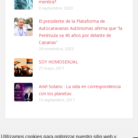
mentira?
6 septiembre, 2020
El presidente de la Plataforma de
SHIBA PERDIDO AVDA JOSE MESA Y LOPEZ
Autocaravanas Autónomas afirma que “la
PERRO MACHO RAZA SHIBA CON MICROCHIP PERDIDO HOY
Península va 40 años por delante de
06/07/2025 ZONA MESA Y LOPEZ. ES MUY ASUSTADIZO
Canarias”
Leales.org » Gran Canaria
|
6.7.2025
26 noviembre, 2023
SOY HOMOSEXUAL
27 mayo, 2017
Ariel Solano : La vida en correspondencia
con los planetas
Ninfa perdida
13 septiembre, 2017
El día 5 se los perdió una ninfa papillera, asustada tiene miedo a la
calle, se perdió por la zon...
Leales.org » Gran Canaria
|
6.7.2025
Utilizamos cookies para optimizar nuestro sitio web y