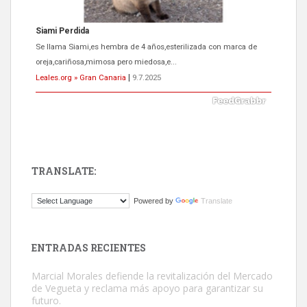
Siami Perdida
Se llama Siami,es hembra de 4 años,esterilizada con marca de
oreja,cariñosa,mimosa pero miedosa,e...
Leales.org » Gran Canaria
|
9.7.2025
TRANSLATE:
ADOPCIÓN URGENTE GATA TEROR GRAN CANARIA
Powered by
Translate
El ayuntamiento se va a llevar a Los Gatos callejeros de la zona los
próximos días, ella incluida...
Leales.org » Gran Canaria
|
9.7.2025
ENTRADAS RECIENTES
Marcial Morales defiende la revitalización del Mercado
de Vegueta y reclama más apoyo para garantizar su
futuro.