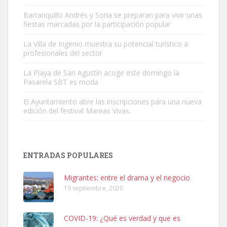
Barranquillo Andrés y Soria se preparan para vivir unas
fiestas marcadas por la participación popular
Gato manso encontrado
Este gato macho ha aparecido en la calle hace menos de un mes,
La Villa de Ingenio muestra su potencial turístico a
profesionales del sector
es muy manso y extremadamente cari...
Leales.org » Gran Canaria
|
9.7.2025
La Playa de San Agustín acoge este domingo la
Pasarela SBT es moda
El Ayuntamiento abre las inscripciones para una nueva
edición del festival Mareas Vivas.
Adopción urgente
ENTRADAS POPULARES
Busco adopción responsable para mi perra. Pastor alemán,
hembra, 4 años. Por motivos personales ...
Migrantes: entre el drama y el negocio
Leales.org » Gran Canaria
|
6.7.2025
19 septiembre, 2020
COVID-19: ¿Qué es verdad y que es