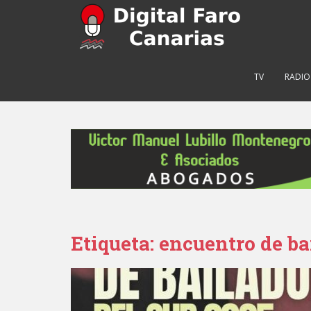
S
k
i
p
t
TV
RADIO
o
m
a
i
n
c
o
n
t
e
Etiqueta: encuentro de ba
n
t