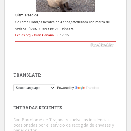
Siami Perdida
Se llama Siami,es hembra de 4 años,esterilizada con marca de
oreja,cariñosa,mimosa pero miedosa,e...
Leales.org » Gran Canaria
|
9.7.2025
TRANSLATE:
ADOPCIÓN URGENTE GATA TEROR GRAN CANARIA
Powered by
Translate
El ayuntamiento se va a llevar a Los Gatos callejeros de la zona los
próximos días, ella incluida...
Leales.org » Gran Canaria
|
9.7.2025
ENTRADAS RECIENTES
San Bartolomé de Tirajana resuelve las incidencias
ocasionadas por el servicio de recogida de envases y
papel-cartón