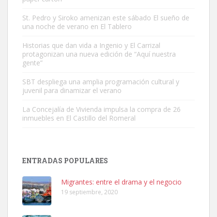
St. Pedro y Siroko amenizan este sábado El sueño de
una noche de verano en El Tablero
Gato manso encontrado
Este gato macho ha aparecido en la calle hace menos de un mes,
Historias que dan vida a Ingenio y El Carrizal
protagonizan una nueva edición de “Aquí nuestra
es muy manso y extremadamente cari...
gente”
Leales.org » Gran Canaria
|
9.7.2025
SBT despliega una amplia programación cultural y
juvenil para dinamizar el verano
La Concejalía de Vivienda impulsa la compra de 26
inmuebles en El Castillo del Romeral
Adopción urgente
Busco adopción responsable para mi perra. Pastor alemán,
ENTRADAS POPULARES
hembra, 4 años. Por motivos personales ...
Leales.org » Gran Canaria
|
6.7.2025
Migrantes: entre el drama y el negocio
19 septiembre, 2020