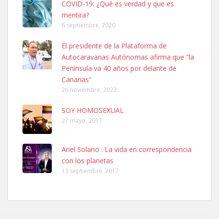
COVID-19: ¿Qué es verdad y que es
mentira?
6 septiembre, 2020
SHIBA PERDIDO AVDA JOSE MESA Y LOPEZ
El presidente de la Plataforma de
PERRO MACHO RAZA SHIBA CON MICROCHIP PERDIDO HOY
Autocaravanas Autónomas afirma que “la
06/07/2025 ZONA MESA Y LOPEZ. ES MUY ASUSTADIZO
Península va 40 años por delante de
Leales.org » Gran Canaria
|
6.7.2025
Canarias”
26 noviembre, 2023
SOY HOMOSEXUAL
27 mayo, 2017
Ariel Solano : La vida en correspondencia
Ninfa perdida
con los planetas
El día 5 se los perdió una ninfa papillera, asustada tiene miedo a la
13 septiembre, 2017
calle, se perdió por la zon...
Leales.org » Gran Canaria
|
6.7.2025