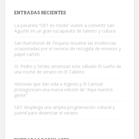
próximos días, ella incluida...
Leales.org » Gran Canaria
|
9.7.2025
ENTRADAS RECIENTES
La pasarela “SBT es moda” vuelve a convertir San
Agustín en un gran escaparate de talento y cultura.
San Bartolomé de Tirajana resuelve las incidencias
ocasionadas por el servicio de recogida de envases y
papel-cartón
Gato manso encontrado
Este gato macho ha aparecido en la calle hace menos de un mes,
St. Pedro y Siroko amenizan este sábado El sueño de
una noche de verano en El Tablero
es muy manso y extremadamente cari...
Leales.org » Gran Canaria
|
9.7.2025
Historias que dan vida a Ingenio y El Carrizal
protagonizan una nueva edición de “Aquí nuestra
gente”
SBT despliega una amplia programación cultural y
juvenil para dinamizar el verano
Adopción urgente
Busco adopción responsable para mi perra. Pastor alemán,