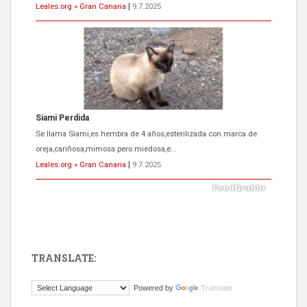
Leales.org » Gran Canaria
|
9.7.2025
Siami Perdida
Se llama Siami,es hembra de 4 años,esterilizada con marca de
oreja,cariñosa,mimosa pero miedosa,e...
Leales.org » Gran Canaria
|
9.7.2025
TRANSLATE:
ADOPCIÓN URGENTE GATA TEROR GRAN CANARIA
Powered by
Translate
El ayuntamiento se va a llevar a Los Gatos callejeros de la zona los