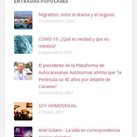
ENTRADAS POPULARES
hembra, 4 años. Por motivos personales ...
Leales.org » Gran Canaria
|
6.7.2025
Migrantes: entre el drama y el negocio
19 septiembre, 2020
COVID-19: ¿Qué es verdad y que es
mentira?
6 septiembre, 2020
SHIBA PERDIDO AVDA JOSE MESA Y LOPEZ
El presidente de la Plataforma de
PERRO MACHO RAZA SHIBA CON MICROCHIP PERDIDO HOY
Autocaravanas Autónomas afirma que “la
06/07/2025 ZONA MESA Y LOPEZ. ES MUY ASUSTADIZO
Península va 40 años por delante de
Leales.org » Gran Canaria
|
6.7.2025
Canarias”
26 noviembre, 2023
SOY HOMOSEXUAL
27 mayo, 2017
Ariel Solano : La vida en correspondencia
Ninfa perdida