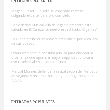
ENTRADAS RECIENTES
Mogán Sunset Run sella su esperado regreso
colgando el cartel de aforo completo
La Sociedad Musical Villa de Ingenio presenta este
sábado en El Carrizal su nuevo espectáculo: ‘Gigantes’
Gato manso encontrado
La Gloria recibe el reconocimiento oficial por la calidad
Este gato macho ha aparecido en la calle hace menos de un mes,
de sus quesos
es muy manso y extremadamente cari...
Urbanismo abre la consulta pública para elaborar la
Leales.org » Gran Canaria
|
9.7.2025
ordenanza que aportará mayor seguridad jurídica al
uso residencial en la zona turística
Marcial Morales defiende la revitalización del Mercado
de Vegueta y reclama más apoyo para garantizar su
futuro.
Adopción urgente
Busco adopción responsable para mi perra. Pastor alemán,
ENTRADAS POPULARES
hembra, 4 años. Por motivos personales ...