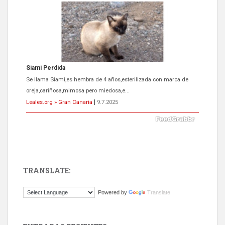
Siami Perdida
Se llama Siami,es hembra de 4 años,esterilizada con marca de
oreja,cariñosa,mimosa pero miedosa,e...
Leales.org » Gran Canaria
|
9.7.2025
TRANSLATE:
ADOPCIÓN URGENTE GATA TEROR GRAN CANARIA
Powered by
Translate
El ayuntamiento se va a llevar a Los Gatos callejeros de la zona los
próximos días, ella incluida...
Leales.org » Gran Canaria
|
9.7.2025