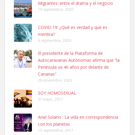
Leales.org » Gran Canaria
|
6.7.2025
Migrantes: entre el drama y el negocio
19 septiembre, 2020
COVID-19: ¿Qué es verdad y que es
mentira?
6 septiembre, 2020
SHIBA PERDIDO AVDA JOSE MESA Y LOPEZ
El presidente de la Plataforma de
PERRO MACHO RAZA SHIBA CON MICROCHIP PERDIDO HOY
Autocaravanas Autónomas afirma que “la
06/07/2025 ZONA MESA Y LOPEZ. ES MUY ASUSTADIZO
Península va 40 años por delante de
Leales.org » Gran Canaria
|
6.7.2025
Canarias”
26 noviembre, 2023
SOY HOMOSEXUAL
27 mayo, 2017
Ariel Solano : La vida en correspondencia
Ninfa perdida
con los planetas
El día 5 se los perdió una ninfa papillera, asustada tiene miedo a la
13 septiembre, 2017
calle, se perdió por la zon...