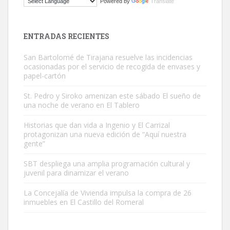
Powered by
Translate
El ayuntamiento se va a llevar a Los Gatos callejeros de la zona los
próximos días, ella incluida...
Leales.org » Gran Canaria
|
9.7.2025
ENTRADAS RECIENTES
San Bartolomé de Tirajana resuelve las incidencias
ocasionadas por el servicio de recogida de envases y
papel-cartón
St. Pedro y Siroko amenizan este sábado El sueño de
una noche de verano en El Tablero
Gato manso encontrado
Este gato macho ha aparecido en la calle hace menos de un mes,
Historias que dan vida a Ingenio y El Carrizal
protagonizan una nueva edición de “Aquí nuestra
es muy manso y extremadamente cari...
gente”
Leales.org » Gran Canaria
|
9.7.2025
SBT despliega una amplia programación cultural y
juvenil para dinamizar el verano
La Concejalía de Vivienda impulsa la compra de 26
inmuebles en El Castillo del Romeral
Adopción urgente