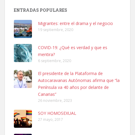
Busco adopción responsable para mi perra. Pastor alemán,
ENTRADAS POPULARES
hembra, 4 años. Por motivos personales ...
Leales.org » Gran Canaria
|
6.7.2025
Migrantes: entre el drama y el negocio
19 septiembre, 2020
COVID-19: ¿Qué es verdad y que es
mentira?
6 septiembre, 2020
SHIBA PERDIDO AVDA JOSE MESA Y LOPEZ
El presidente de la Plataforma de
PERRO MACHO RAZA SHIBA CON MICROCHIP PERDIDO HOY
Autocaravanas Autónomas afirma que “la
06/07/2025 ZONA MESA Y LOPEZ. ES MUY ASUSTADIZO
Península va 40 años por delante de
Leales.org » Gran Canaria
|
6.7.2025
Canarias”
26 noviembre, 2023
SOY HOMOSEXUAL
27 mayo, 2017