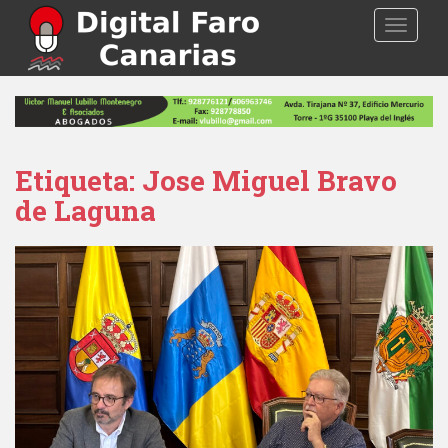
S
TOGGLE
k
i
p
t
o
m
a
Etiqueta: Jose Miguel Bravo
i
de Laguna
n
c
o
n
t
e
n
t