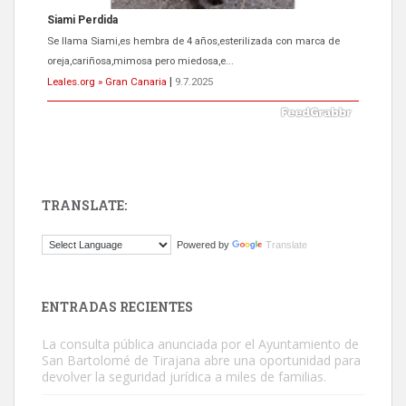
Siami Perdida
Se llama Siami,es hembra de 4 años,esterilizada con marca de
oreja,cariñosa,mimosa pero miedosa,e...
Leales.org » Gran Canaria
|
9.7.2025
TRANSLATE:
ADOPCIÓN URGENTE GATA TEROR GRAN CANARIA
Powered by
Translate
El ayuntamiento se va a llevar a Los Gatos callejeros de la zona los
próximos días, ella incluida...
Leales.org » Gran Canaria
|
9.7.2025
ENTRADAS RECIENTES
La consulta pública anunciada por el Ayuntamiento de
San Bartolomé de Tirajana abre una oportunidad para
devolver la seguridad jurídica a miles de familias.