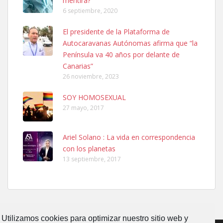
mentira?
6 septiembre, 2020
SHIBA PERDIDO AVDA JOSE MESA Y LOPEZ
El presidente de la Plataforma de
PERRO MACHO RAZA SHIBA CON MICROCHIP PERDIDO HOY
Autocaravanas Autónomas afirma que “la
06/07/2025 ZONA MESA Y LOPEZ. ES MUY ASUSTADIZO
Península va 40 años por delante de
Leales.org » Gran Canaria
|
6.7.2025
Canarias”
26 noviembre, 2023
SOY HOMOSEXUAL
27 mayo, 2017
Ariel Solano : La vida en correspondencia
Ninfa perdida
con los planetas
El día 5 se los perdió una ninfa papillera, asustada tiene miedo a la
13 septiembre, 2017
calle, se perdió por la zon...
Leales.org » Gran Canaria
|
6.7.2025
Utilizamos cookies para optimizar nuestro sitio web y