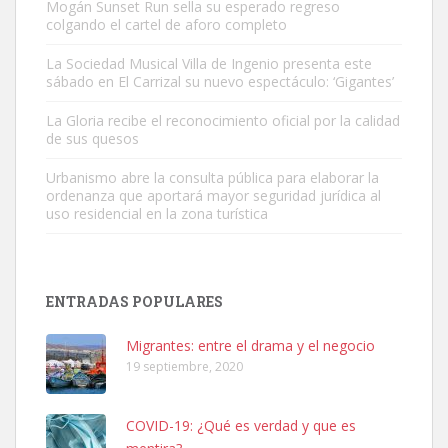
Mogán Sunset Run sella su esperado regreso
colgando el cartel de aforo completo
Gato manso encontrado
Este gato macho ha aparecido en la calle hace menos de un mes,
La Sociedad Musical Villa de Ingenio presenta este
sábado en El Carrizal su nuevo espectáculo: ‘Gigantes’
es muy manso y extremadamente cari...
Leales.org » Gran Canaria
|
9.7.2025
La Gloria recibe el reconocimiento oficial por la calidad
de sus quesos
Urbanismo abre la consulta pública para elaborar la
ordenanza que aportará mayor seguridad jurídica al
uso residencial en la zona turística
Adopción urgente
Busco adopción responsable para mi perra. Pastor alemán,
ENTRADAS POPULARES
hembra, 4 años. Por motivos personales ...
Leales.org » Gran Canaria
|
6.7.2025
Migrantes: entre el drama y el negocio
19 septiembre, 2020
COVID-19: ¿Qué es verdad y que es